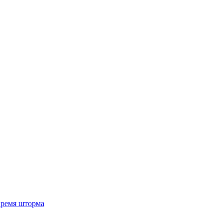
 время шторма