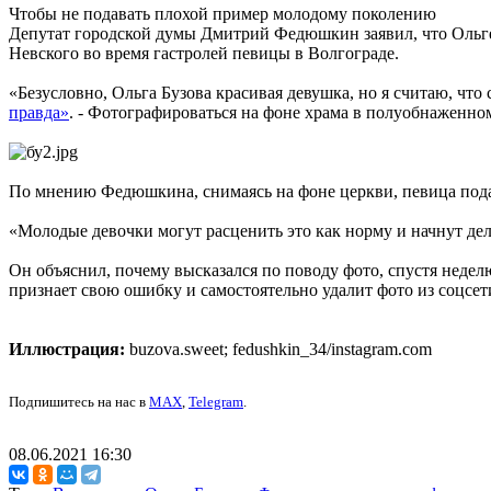
Чтобы не подавать плохой пример молодому поколению
Депутат городской думы Дмитрий Федюшкин заявил, что Ольге Б
Невского во время гастролей певицы в Волгограде.
«Безусловно, Ольга Бузова красивая девушка, но я считаю, что
правда»
. - Фотографироваться на фоне храма в полуобнаженно
По мнению Федюшкина, снимаясь на фоне церкви, певица под
«Молодые девочки могут расценить это как норму и начнут дел
Он объяснил, почему высказался по поводу фото, спустя недел
признает свою ошибку и самостоятельно удалит фото из соцсети
Иллюстрация:
buzova.sweet; fedushkin_34/instagram.com
Подпишитесь на нас в
MAX
,
Telegram
.
08.06.2021 16:30