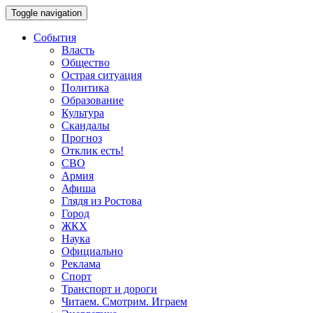
Toggle navigation
События
Власть
Общество
Острая ситуация
Политика
Образование
Культура
Скандалы
Прогноз
Отклик есть!
СВО
Армия
Афиша
Глядя из Ростова
Город
ЖКХ
Наука
Официально
Реклама
Спорт
Транспорт и дороги
Читаем. Смотрим. Играем