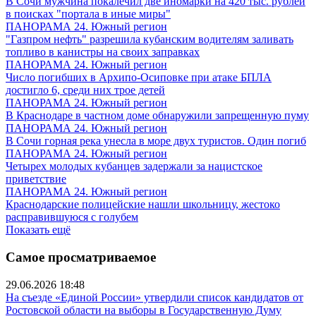
В Сочи мужчина покалечил две иномарки на 420 тыс. рублей
в поисках "портала в иные миры"
ПАНОРАМА 24. Южный регион
"Газпром нефть" разрешила кубанским водителям заливать
топливо в канистры на своих заправках
ПАНОРАМА 24. Южный регион
Число погибших в Архипо-Осиповке при атаке БПЛА
достигло 6, среди них трое детей
ПАНОРАМА 24. Южный регион
В Краснодаре в частном доме обнаружили запрещенную пуму
ПАНОРАМА 24. Южный регион
В Сочи горная река унесла в море двух туристов. Один погиб
ПАНОРАМА 24. Южный регион
Четырех молодых кубанцев задержали за нацистское
приветствие
ПАНОРАМА 24. Южный регион
Краснодарские полицейские нашли школьницу, жестоко
расправившуюся с голубем
Показать ещё
Самое просматриваемое
29.06.2026 18:48
На съезде «Единой России» утвердили список кандидатов от
Ростовской области на выборы в Государственную Думу