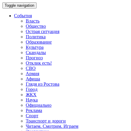
Toggle navigation
События
Власть
Общество
Острая ситуация
Политика
Образование
Культура
Скандалы
Прогноз
Отклик есть!
СВО
Армия
Афиша
Глядя из Ростова
Город
ЖКХ
Наука
Официально
Реклама
Спорт
Транспорт и дороги
Читаем. Смотрим. Играем