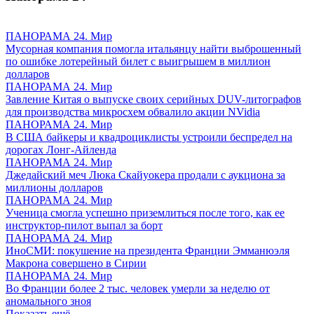
ПАНОРАМА 24. Мир
Мусорная компания помогла итальянцу найти выброшенный
по ошибке лотерейный билет с выигрышем в миллион
долларов
ПАНОРАМА 24. Мир
Завление Китая о выпуске своих серийных DUV-литографов
для производства микросхем обвалило акции NVidia
ПАНОРАМА 24. Мир
В США байкеры и квадроциклисты устроили беспредел на
дорогах Лонг-Айленда
ПАНОРАМА 24. Мир
Джедайский меч Люка Скайуокера продали с аукциона за
миллионы долларов
ПАНОРАМА 24. Мир
Ученица смогла успешно приземлиться после того, как ее
инструктор-пилот выпал за борт
ПАНОРАМА 24. Мир
ИноСМИ: покушение на президента Франции Эмманюэля
Макрона совершено в Сирии
ПАНОРАМА 24. Мир
Во Франции более 2 тыс. человек умерли за неделю от
аномального зноя
Показать ещё