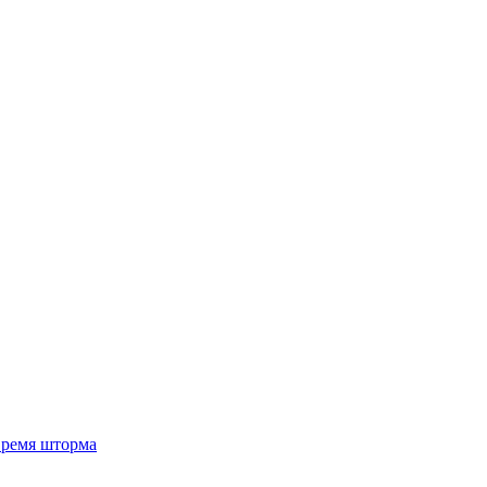
 время шторма