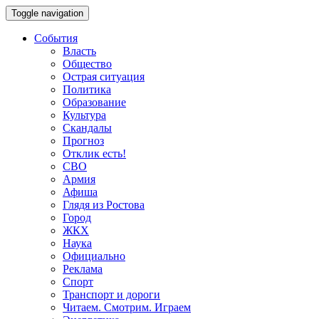
Toggle navigation
События
Власть
Общество
Острая ситуация
Политика
Образование
Культура
Скандалы
Прогноз
Отклик есть!
СВО
Армия
Афиша
Глядя из Ростова
Город
ЖКХ
Наука
Официально
Реклама
Спорт
Транспорт и дороги
Читаем. Смотрим. Играем