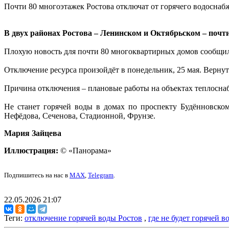
Почти 80 многоэтажек Ростова отключат от горячего водоснаб
В двух районах Ростова – Ленинском и Октябрьском – почти
Плохую новость для почти 80 многоквартирных домов сообщи
Отключение ресурса произойдёт в понедельник, 25 мая. Вернут
Причина отключения – плановые работы на объектах теплосна
Не станет горячей воды в домах по проспекту Будённовском
Нефёдова, Сеченова, Стадионной, Фрунзе.
Мария Зайцева
Иллюстрация:
© «Панорама»
Подпишитесь на нас в
MAX
,
Telegram
.
22.05.2026 21:07
Теги:
отключение горячей воды Ростов
,
где не будет горячей в