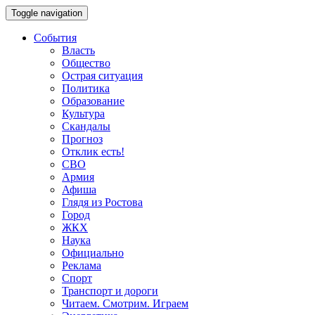
Toggle navigation
События
Власть
Общество
Острая ситуация
Политика
Образование
Культура
Скандалы
Прогноз
Отклик есть!
СВО
Армия
Афиша
Глядя из Ростова
Город
ЖКХ
Наука
Официально
Реклама
Спорт
Транспорт и дороги
Читаем. Смотрим. Играем