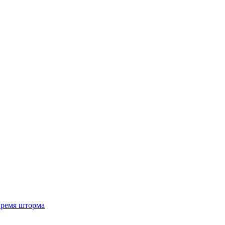
 время шторма