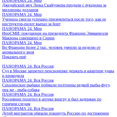
ПАНОРАМА 24. Мир
Джедайский меч Люка Скайуокера продали с аукциона за
миллионы долларов
ПАНОРАМА 24. Мир
Ученица смогла успешно приземлиться после того, как ее
инструктор-пилот выпал за борт
ПАНОРАМА 24. Мир
ИноСМИ: покушение на президента Франции Эмманюэля
Макрона совершено в Сирии
ПАНОРАМА 24. Мир
Во Франции более 2 тыс. человек умерли за неделю от
аномального зноя
Показать ещё
ПАНОРАМА 24. Вся Россия
Суд в Москве запретил пенсионерке держать в квартире удава
и крокодила
ПАНОРАМА 24. Вся Россия
Сахалинские рыбаки поймали полтонны редкой рыбы-фугу,
она же - рыба-собака
ПАНОРАМА 24. Вся Россия
Россиянин похитил в аптеке виагру и был задержан по
горячим следам
ПАНОРАМА 24. Вся Россия
Детей мигрантов обязали покинуть Россию по достижении