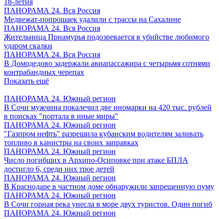
18-летия
ПАНОРАМА 24. Вся Россия
Медвежат-попрошаек удалили с трассы на Сахалине
ПАНОРАМА 24. Вся Россия
Жительница Приамурья подозревается в убийстве любимого
ударом скалки
ПАНОРАМА 24. Вся Россия
В Домодедово задержали авиапассажира с четырьмя сотнями
контрабандных черепах
Показать ещё
ПАНОРАМА 24. Южный регион
В Сочи мужчина покалечил две иномарки на 420 тыс. рублей
в поисках "портала в иные миры"
ПАНОРАМА 24. Южный регион
"Газпром нефть" разрешила кубанским водителям заливать
топливо в канистры на своих заправках
ПАНОРАМА 24. Южный регион
Число погибших в Архипо-Осиповке при атаке БПЛА
достигло 6, среди них трое детей
ПАНОРАМА 24. Южный регион
В Краснодаре в частном доме обнаружили запрещенную пуму
ПАНОРАМА 24. Южный регион
В Сочи горная река унесла в море двух туристов. Один погиб
ПАНОРАМА 24. Южный регион