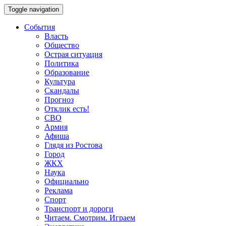
Toggle navigation
События
Власть
Общество
Острая ситуация
Политика
Образование
Культура
Скандалы
Прогноз
Отклик есть!
СВО
Армия
Афиша
Глядя из Ростова
Город
ЖКХ
Наука
Официально
Реклама
Спорт
Транспорт и дороги
Читаем. Смотрим. Играем