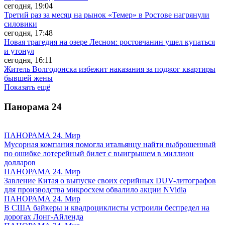
сегодня, 19:04
Третий раз за месяц на рынок «Темер» в Ростове нагрянули
силовики
сегодня, 17:48
Новая трагедия на озере Лесном: ростовчанин ушел купаться
и утонул
сегодня, 16:11
Житель Волгодонска избежит наказания за поджог квартиры
бывшей жены
Показать ещё
Панорама
24
ПАНОРАМА 24. Мир
Мусорная компания помогла итальянцу найти выброшенный
по ошибке лотерейный билет с выигрышем в миллион
долларов
ПАНОРАМА 24. Мир
Завление Китая о выпуске своих серийных DUV-литографов
для производства микросхем обвалило акции NVidia
ПАНОРАМА 24. Мир
В США байкеры и квадроциклисты устроили беспредел на
дорогах Лонг-Айленда