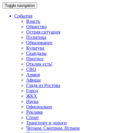
Toggle navigation
События
Власть
Общество
Острая ситуация
Политика
Образование
Культура
Скандалы
Прогноз
Отклик есть!
СВО
Армия
Афиша
Глядя из Ростова
Город
ЖКХ
Наука
Официально
Реклама
Спорт
Транспорт и дороги
Читаем. Смотрим. Играем