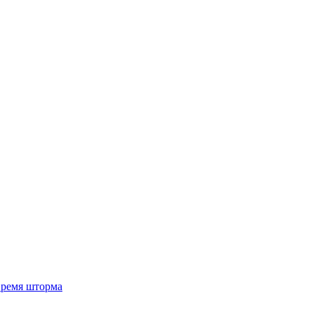
 время шторма