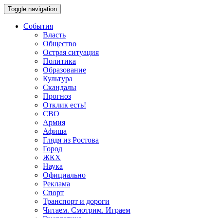
Toggle navigation
События
Власть
Общество
Острая ситуация
Политика
Образование
Культура
Скандалы
Прогноз
Отклик есть!
СВО
Армия
Афиша
Глядя из Ростова
Город
ЖКХ
Наука
Официально
Реклама
Спорт
Транспорт и дороги
Читаем. Смотрим. Играем