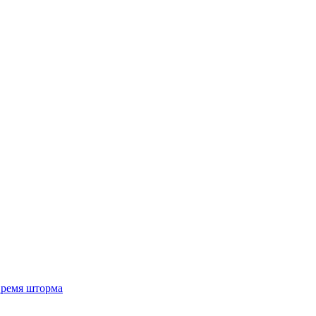
 время шторма