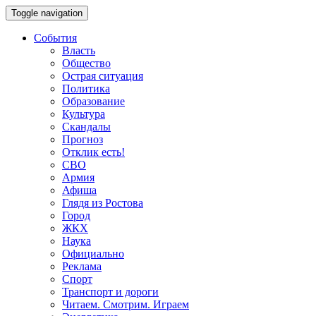
Toggle navigation
События
Власть
Общество
Острая ситуация
Политика
Образование
Культура
Скандалы
Прогноз
Отклик есть!
СВО
Армия
Афиша
Глядя из Ростова
Город
ЖКХ
Наука
Официально
Реклама
Спорт
Транспорт и дороги
Читаем. Смотрим. Играем