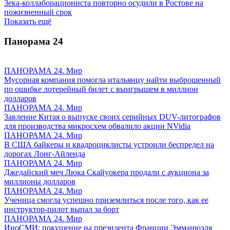
Зека-коллаборациониста повторно осудили в Ростове на
пожизненный срок
Показать ещё
Панорама
24
ПАНОРАМА 24. Мир
Мусорная компания помогла итальянцу найти выброшенный
по ошибке лотерейный билет с выигрышем в миллион
долларов
ПАНОРАМА 24. Мир
Завление Китая о выпуске своих серийных DUV-литографов
для производства микросхем обвалило акции NVidia
ПАНОРАМА 24. Мир
В США байкеры и квадроциклисты устроили беспредел на
дорогах Лонг-Айленда
ПАНОРАМА 24. Мир
Джедайский меч Люка Скайуокера продали с аукциона за
миллионы долларов
ПАНОРАМА 24. Мир
Ученица смогла успешно приземлиться после того, как ее
инструктор-пилот выпал за борт
ПАНОРАМА 24. Мир
ИноСМИ: покушение на президента Франции Эмманюэля