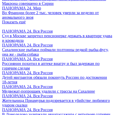
Макрона совершено в Сирии
ПАНОРАМА 24. Мир
Во Франции более 2 тыс. человек умерли за неделю от
аномального зноя
Показать ещё
ПАНОРАМА 24. Вся Россия
Суд в Москве запретил пенсионерке держать в квартире удава
и крокодила
ПАНОРАМА 24. Вся Россия
Сахалинские рыбаки поймали полтонны редкой рыбы-фугу,
она же - рыба-собака
ПАНОРАМА 24. Вся Россия
Россиянин похитил в аптеке виагру и был задержан по
горячим следам
ПАНОРАМА 24. Вся Россия
Детей мигрантов обязали покинуть Россию по достижении
18-летия
ПАНОРАМА 24. Вся Россия
Медвежат-попрошаек удалили с трассы на Сахалине
ПАНОРАМА 24. Вся Россия
Жительница Приамурья подозревается в убийстве любимого
ударом скалки
ПАНОРАМА 24. Вся Россия
В Домодедово задержали авиапассажира с четырьмя сотнями