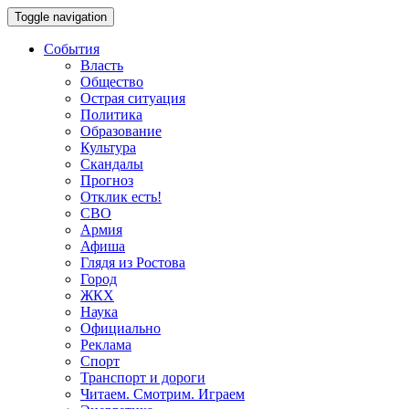
Toggle navigation
События
Власть
Общество
Острая ситуация
Политика
Образование
Культура
Скандалы
Прогноз
Отклик есть!
СВО
Армия
Афиша
Глядя из Ростова
Город
ЖКХ
Наука
Официально
Реклама
Спорт
Транспорт и дороги
Читаем. Смотрим. Играем