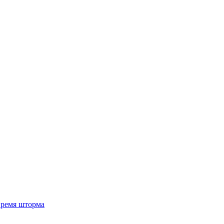
 время шторма