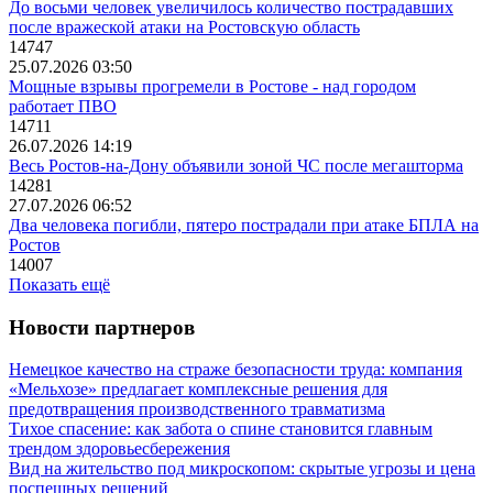
До восьми человек увеличилось количество пострадавших
после вражеской атаки на Ростовскую область
14747
25.07.2026 03:50
Мощные взрывы прогремели в Ростове - над городом
работает ПВО
14711
26.07.2026 14:19
Весь Ростов-на-Дону объявили зоной ЧС после мегашторма
14281
27.07.2026 06:52
Два человека погибли, пятеро пострадали при атаке БПЛА на
Ростов
14007
Показать ещё
Новости партнеров
Немецкое качество на страже безопасности труда: компания
«Мельхозе» предлагает комплексные решения для
предотвращения производственного травматизма
Тихое спасение: как забота о спине становится главным
трендом здоровьесбережения
Вид на жительство под микроскопом: скрытые угрозы и цена
поспешных решений