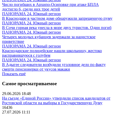
Число погибших в Архипо-Осиповке при атаке БПЛА
достигло 6, среди них трое детей
ПАНОРАМА 24. Южный регион
В Краснодаре в частном доме обнаружили запрещенную пуму
ПАНОРАМА 24. Южный регион
В Сочи горная река унесла в море двух туристов. Один погиб
ПАНОРАМА 24. Южный регион
Четырех молодых кубанцев задержали за нацистское
приветствие
ПАНОРАМА 24. Южный регион
Краснодарские полицейские нашли школьницу, жестоко
расправившуюся с голубем
ПАНОРАМА 24. Южный регион
В Адыгее следователи возбудили уголовное дело по факту
смерти пенсионерки от укусов макаки
Показать ещё
Самое просматриваемое
29.06.2026 18:48
На съезде «Единой России» утвердили список кандидатов от
Ростовской области на выборы в Государственную Думу
16436
27.07.2026 11:11