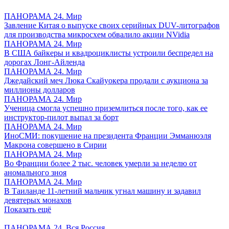
ПАНОРАМА 24. Мир
Завление Китая о выпуске своих серийных DUV-литографов
для производства микросхем обвалило акции NVidia
ПАНОРАМА 24. Мир
В США байкеры и квадроциклисты устроили беспредел на
дорогах Лонг-Айленда
ПАНОРАМА 24. Мир
Джедайский меч Люка Скайуокера продали с аукциона за
миллионы долларов
ПАНОРАМА 24. Мир
Ученица смогла успешно приземлиться после того, как ее
инструктор-пилот выпал за борт
ПАНОРАМА 24. Мир
ИноСМИ: покушение на президента Франции Эмманюэля
Макрона совершено в Сирии
ПАНОРАМА 24. Мир
Во Франции более 2 тыс. человек умерли за неделю от
аномального зноя
ПАНОРАМА 24. Мир
В Таиланде 11-летний мальчик угнал машину и задавил
девятерых монахов
Показать ещё
ПАНОРАМА 24. Вся Россия