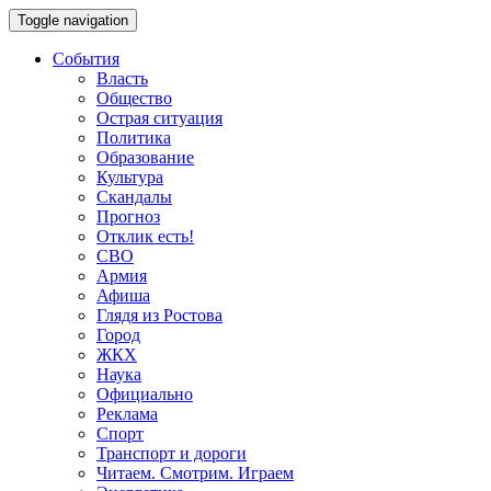
Toggle navigation
События
Власть
Общество
Острая ситуация
Политика
Образование
Культура
Скандалы
Прогноз
Отклик есть!
СВО
Армия
Афиша
Глядя из Ростова
Город
ЖКХ
Наука
Официально
Реклама
Спорт
Транспорт и дороги
Читаем. Смотрим. Играем