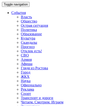
Toggle navigation
События
Власть
Общество
Острая ситуация
Политика
Образование
Культура
Скандалы
Прогноз
Отклик есть!
СВО
Армия
Афиша
Глядя из Ростова
Город
ЖКХ
Наука
Официально
Реклама
Спорт
Транспорт и дороги
Читаем. Смотрим. Играем