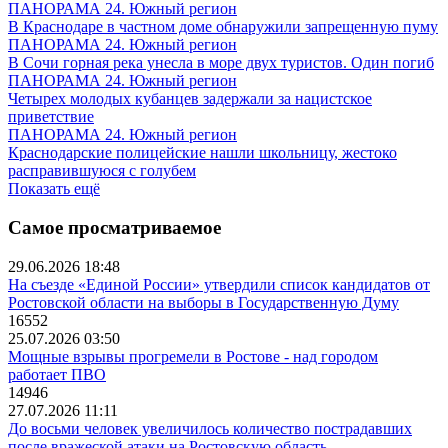
ПАНОРАМА 24. Южный регион
В Краснодаре в частном доме обнаружили запрещенную пуму
ПАНОРАМА 24. Южный регион
В Сочи горная река унесла в море двух туристов. Один погиб
ПАНОРАМА 24. Южный регион
Четырех молодых кубанцев задержали за нацистское
приветствие
ПАНОРАМА 24. Южный регион
Краснодарские полицейские нашли школьницу, жестоко
расправившуюся с голубем
Показать ещё
Самое просматриваемое
29.06.2026 18:48
На съезде «Единой России» утвердили список кандидатов от
Ростовской области на выборы в Государственную Думу
16552
25.07.2026 03:50
Мощные взрывы прогремели в Ростове - над городом
работает ПВО
14946
27.07.2026 11:11
До восьми человек увеличилось количество пострадавших
после вражеской атаки на Ростовскую область