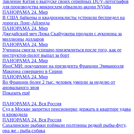
Завление Китая о выпуске своих серийных DUV-литографов
для производства микросхем обвалило акции NVidia
ПАНОРАМА 24. Мир
В США байкеры и квадроциклисты устроили беспредел на
дорогах Лонг-Айленда
ПАНОРАМА 24. Мир
Джедайский меч Люка Скайуокера продали с аукциона за
миллионы долларов
ПАНОРАМА 24. Мир
Ученица смогла успешно приземлиться после того, как ее
инструктор-пилот выпал за борт
ПАНОРАМА 24. Мир
ИноСМИ: покушение на президента Франции Эмманюэля
Макрона совершено в Сирии
ПАНОРАМА 24. Мир
Во Франции более 2 тыс. человек умерли за неделю от
аномального зноя
Показать ещё
ПАНОРАМА 24. Вся Россия
Суд в Москве запретил пенсионерке держать в квартире удава
и крокодила
ПАНОРАМА 24. Вся Россия
Сахалинские рыбаки поймали полтонны редкой рыбы-фугу,
она же - рыба-собака