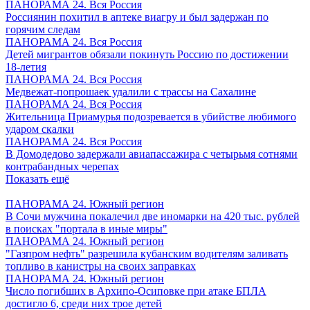
ПАНОРАМА 24. Вся Россия
Россиянин похитил в аптеке виагру и был задержан по
горячим следам
ПАНОРАМА 24. Вся Россия
Детей мигрантов обязали покинуть Россию по достижении
18-летия
ПАНОРАМА 24. Вся Россия
Медвежат-попрошаек удалили с трассы на Сахалине
ПАНОРАМА 24. Вся Россия
Жительница Приамурья подозревается в убийстве любимого
ударом скалки
ПАНОРАМА 24. Вся Россия
В Домодедово задержали авиапассажира с четырьмя сотнями
контрабандных черепах
Показать ещё
ПАНОРАМА 24. Южный регион
В Сочи мужчина покалечил две иномарки на 420 тыс. рублей
в поисках "портала в иные миры"
ПАНОРАМА 24. Южный регион
"Газпром нефть" разрешила кубанским водителям заливать
топливо в канистры на своих заправках
ПАНОРАМА 24. Южный регион
Число погибших в Архипо-Осиповке при атаке БПЛА
достигло 6, среди них трое детей