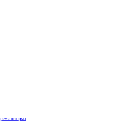
 время шторма