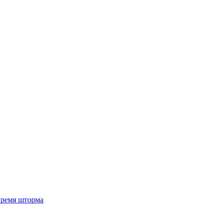
 время шторма