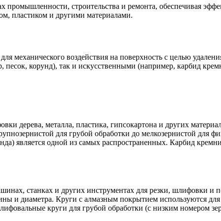
х промышленности, строительства и ремонта, обеспечивая эффе
вом, пластиком и другими материалами.
для механического воздействия на поверхность с целью удалени
 песок, корунд), так и искусственными (например, карбид кремн
ки дерева, металла, пластика, гипсокартона и других материал
крупнозернистой для грубой обработки до мелкозернистой для 
нда) является одной из самых распространенных. Карбид кремни
нах, станках и других инструментах для резки, шлифовки и п
ы и диаметра. Круги с алмазным покрытием используются для р
лифовальные круги для грубой обработки (с низким номером зер