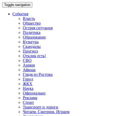
Toggle navigation
События
Власть
Общество
Острая ситуация
Политика
Образование
Культура
Скандалы
Прогноз
Отклик есть!
СВО
Армия
Афиша
Глядя из Ростова
Город
ЖКХ
Наука
Официально
Реклама
Спорт
Транспорт и дороги
Читаем. Смотрим. Играем