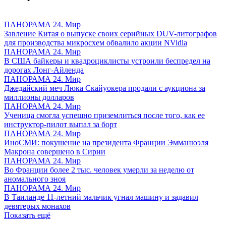
ПАНОРАМА 24. Мир
Завление Китая о выпуске своих серийных DUV-литографов
для производства микросхем обвалило акции NVidia
ПАНОРАМА 24. Мир
В США байкеры и квадроциклисты устроили беспредел на
дорогах Лонг-Айленда
ПАНОРАМА 24. Мир
Джедайский меч Люка Скайуокера продали с аукциона за
миллионы долларов
ПАНОРАМА 24. Мир
Ученица смогла успешно приземлиться после того, как ее
инструктор-пилот выпал за борт
ПАНОРАМА 24. Мир
ИноСМИ: покушение на президента Франции Эмманюэля
Макрона совершено в Сирии
ПАНОРАМА 24. Мир
Во Франции более 2 тыс. человек умерли за неделю от
аномального зноя
ПАНОРАМА 24. Мир
В Таиланде 11-летний мальчик угнал машину и задавил
девятерых монахов
Показать ещё