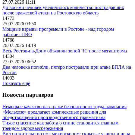
27.07.2026 11:11
До восьми человек увеличилось количество пострадавших
после вражеской атаки на Ростовскую область
14773
25.07.2026 03:50
Мощные взрывы прогремели в Ростове - над городом
работает ПВО
14768
26.07.2026 14:19
Весь Ростов-на-Дону объявили зоной ЧС после мегашторма
14304
27.07.2026 06:52
Два человека погибли, пятеро пострадали при атаке БПЛА на
Ростов
14033
Показать ещё
Новости партнеров
Немецкое качество на страже безопасности труда: компания
«Мельхозе» предлагает комплексные решения для
предотвращения производственного травматизма
Тихое спасение: как забота о спине становится главным
трендом здоровьесбережения
Вид на жительство под микроскопом: скрытые угрозы и цена