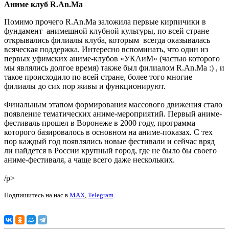
Аниме клуб R.An.Ma
Помимо прочего R.An.Ma заложила первые кирпичики в
фундамент анимешной клубной культуры, по всей стране
открывались филиалы клуба, которым всегда оказывалась
всяческая поддержка. Интересно вспоминать, что один из
первых уфимских аниме-клубов «УКАиМ» (частью которого
мы являлись долгое время) также был филиалом R.An.Ma :) , и
такое происходило по всей стране, более того многие
филиалы до сих пор живы и функционируют.
Финальным этапом формирования массового движения стало
появление тематических аниме-мероприятий. Первый аниме-
фестиваль прошел в Воронеже в 2000 году, программа
которого базировалось в основном на аниме-показах. С тех
пор каждый год появлялись новые фестивали и сейчас вряд
ли найдется в России крупный город, где не было бы своего
аниме-фестиваля, а чаще всего даже нескольких.
/p>
Подпишитесь на нас в
MAX
,
Telegram
.