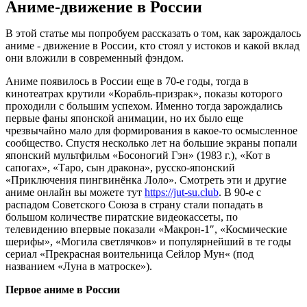
Аниме-движение в России
В этой статье мы попробуем рассказать о том, как зарождалось
аниме - движение в России, кто стоял у истоков и какой вклад
они вложили в современный фэндом.
Аниме появилось в России еще в 70-е годы, тогда в
кинотеатрах крутили «Корабль-призрак», показы которого
проходили с большим успехом. Именно тогда зарождались
первые фаны японской анимации, но их было еще
чрезвычайно мало для формирования в какое-то осмысленное
сообщество. Спустя несколько лет на большие экраны попали
японский мультфильм «Босоногий Гэн» (1983 г.), «Кот в
сапогах», «Таро, сын дракона», русско-японский
«Приключения пингвинёнка Лоло». Смотреть эти и другие
аниме онлайн вы можете тут
https://jut-su.club
. В 90-е с
распадом Советского Союза в страну стали попадать в
большом количестве пиратские видеокассеты, по
телевидению впервые показали «Макрон-1″, «Космические
шерифы», «Могила светлячков» и популярнейший в те годы
сериал «Прекрасная воительница Сейлор Мун« (под
названием «Луна в матроске»).
Первое аниме в России