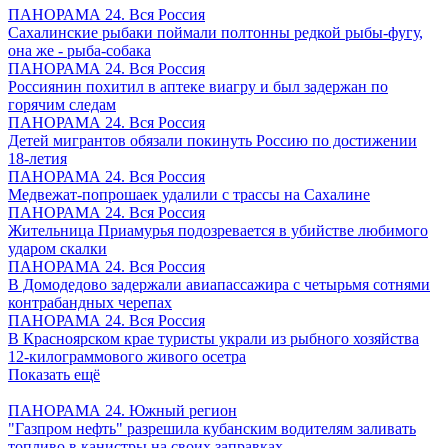
ПАНОРАМА 24. Вся Россия
Сахалинские рыбаки поймали полтонны редкой рыбы-фугу,
она же - рыба-собака
ПАНОРАМА 24. Вся Россия
Россиянин похитил в аптеке виагру и был задержан по
горячим следам
ПАНОРАМА 24. Вся Россия
Детей мигрантов обязали покинуть Россию по достижении
18-летия
ПАНОРАМА 24. Вся Россия
Медвежат-попрошаек удалили с трассы на Сахалине
ПАНОРАМА 24. Вся Россия
Жительница Приамурья подозревается в убийстве любимого
ударом скалки
ПАНОРАМА 24. Вся Россия
В Домодедово задержали авиапассажира с четырьмя сотнями
контрабандных черепах
ПАНОРАМА 24. Вся Россия
В Красноярском крае туристы украли из рыбного хозяйства
12-килограммового живого осетра
Показать ещё
ПАНОРАМА 24. Южный регион
"Газпром нефть" разрешила кубанским водителям заливать
топливо в канистры на своих заправках