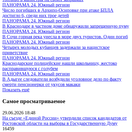
ПАНОРАМА 24. Южный регион
Число погибших в Архипо-Осиповке при атаке БПЛА
достигло 6, среди них трое детей
ПАНОРАМА 24. Южный регион
В Краснодаре в частном доме обнаружили запрещенную пуму
ПАНОРАМА 24. Южный регион
В Сочи горная река унесла в море двух туристов. Один погиб
ПАНОРАМА 24. Южный регион
Четырех молодых кубанцев задержали за нацистское
приветствие
ПАНОРАМА 24. Южный регион
Краснодарские полицейские нашли школьницу, жестоко
расправившуюся с голубем
ПАНОРАМА 24. Южный регион
В Адыгее следователи возбудили уголовное дело по факту
смерти пенсионерки от укусов макаки
Показать ещё
Самое просматриваемое
29.06.2026 18:48
На съезде «Единой России» утвердили список кандидатов от
Ростовской области на выборы в Государственную Думу
16459