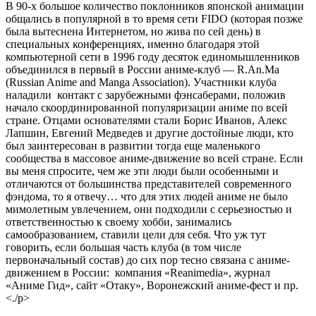
В 90-х большое количество поклонников японской анимации
общались в популярной в то время сети FIDO (которая позже
была вытеснена Интернетом, но жива по сей день) в
специальных конференциях, именно благодаря этой
компьютерной сети в 1996 году десяток единомышленников
объединился в первый в России аниме-клуб — R.An.Ma
(Russian Anime and Manga Association). Участники клуба
наладили контакт с зарубежными фэнсаберами, положив
начало скоординированной популяризации аниме по всей
стране. Отцами основателями стали Борис Иванов, Алекс
Лапшин, Евгений Медведев и другие достойные люди, кто
был заинтересован в развитии тогда еще маленького
сообщества в массовое аниме-движение во всей стране. Если
вы меня спросите, чем же эти люди были особенными и
отличаются от большинства представителей современного
фэндома, то я отвечу… что для этих людей аниме не было
мимолетным увлечением, они подходили с серьезностью и
ответственностью к своему хобби, занимались
самообразованием, ставили цели для себя. Что уж тут
говорить, если большая часть клуба (в том числе
первоначальный состав) до сих пор тесно связана с аниме-
движением в России: компания «Reanimedia», журнал
«Аниме Гид», сайт «Отаку», Воронежский аниме-фест и пр.
<./p>