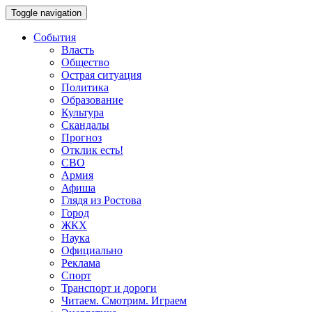
Toggle navigation
События
Власть
Общество
Острая ситуация
Политика
Образование
Культура
Скандалы
Прогноз
Отклик есть!
СВО
Армия
Афиша
Глядя из Ростова
Город
ЖКХ
Наука
Официально
Реклама
Спорт
Транспорт и дороги
Читаем. Смотрим. Играем