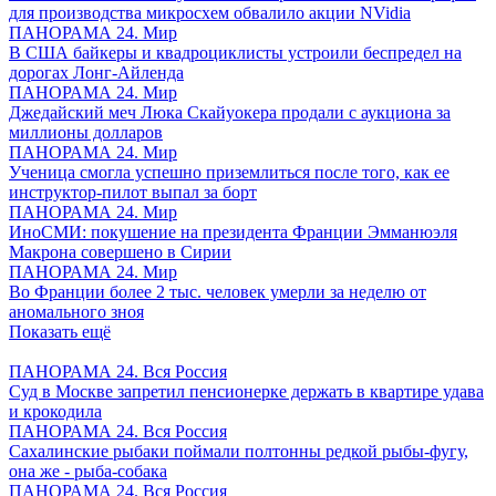
для производства микросхем обвалило акции NVidia
ПАНОРАМА 24. Мир
В США байкеры и квадроциклисты устроили беспредел на
дорогах Лонг-Айленда
ПАНОРАМА 24. Мир
Джедайский меч Люка Скайуокера продали с аукциона за
миллионы долларов
ПАНОРАМА 24. Мир
Ученица смогла успешно приземлиться после того, как ее
инструктор-пилот выпал за борт
ПАНОРАМА 24. Мир
ИноСМИ: покушение на президента Франции Эмманюэля
Макрона совершено в Сирии
ПАНОРАМА 24. Мир
Во Франции более 2 тыс. человек умерли за неделю от
аномального зноя
Показать ещё
ПАНОРАМА 24. Вся Россия
Суд в Москве запретил пенсионерке держать в квартире удава
и крокодила
ПАНОРАМА 24. Вся Россия
Сахалинские рыбаки поймали полтонны редкой рыбы-фугу,
она же - рыба-собака
ПАНОРАМА 24. Вся Россия