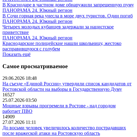
В Краснодаре в частном доме обнаружили запрещенную пуму
ПАНОРАМА 24. Южный регион
В Сочи горная река унесла в море двух туристов. Один погиб
ПАНОРАМА 24. Южный регион
Четырех молодых кубанцев задержали за нацистское
приветствие
ПАНОРАМА 24. Южный регион
Краснодарские полицейские нашли школьницу, жестоко
расправившуюся с голубем
Показать ещё
Самое просматриваемое
29.06.2026 18:48
На съезде «Единой России» утвердили список кандидатов от
Ростовской области на выборы в Государственную Думу
16527
25.07.2026 03:50
Мощные взрывы прогремели в Ростове - над городом
работает ПВО
14909
27.07.2026 11:11
До восьми человек увеличилось количество пострадавших
после вражеской атаки на Ростовскую область