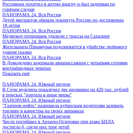
Россиянин похитил в аптеке виагру и был задержан по
горячим следам
ПАНОРАМА 24. Вся Россия
Детей мигрантов обязали покинуть Россию по достижении
18-летия
ПАНОРАМА 24. Вся Россия
Медвежат-попрошаек удалили с трассы на Сахалине
ПАНОРАМА 24. Вся Россия
Жительница Приамурья подозревается в убийстве любимого
ударом скалки
ПАНОРАМА 24. Вся Россия
В Домодедово задержали авиапассажира с четырьмя сотнями
контрабандных черепах
Показать ещё
ПАНОРАМА 24. Южный регион
В Сочи мужчина покалечил две иномарки на 420 тыс. рублей
в поисках "портала в иные миры"
ПАНОРАМА 24. Южный регион
"Газпром нефть" разрешила кубанским водителям заливать
топливо в канистры на своих заправках
ПАНОРАМА 24. Южный регион
Число погибших в Архипо-Осиповке при атаке БПЛА
достигло 6, среди них трое детей
ПАНОРАМА 24. Южный регион