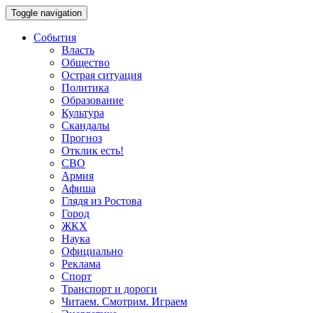
Toggle navigation
События
Власть
Общество
Острая ситуация
Политика
Образование
Культура
Скандалы
Прогноз
Отклик есть!
СВО
Армия
Афиша
Глядя из Ростова
Город
ЖКХ
Наука
Официально
Реклама
Спорт
Транспорт и дороги
Читаем. Смотрим. Играем