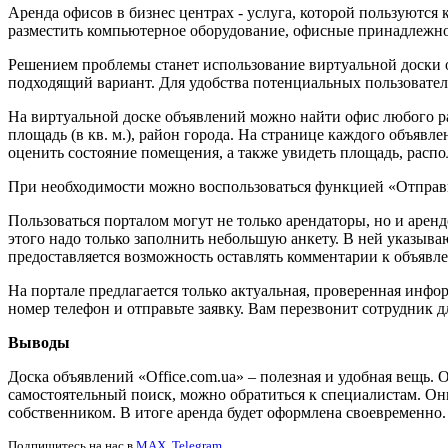
Аренда офисов в бизнес центрах - услуга, которой пользуются
разместить компьютерное оборудование, офисные принадлежно
Решением проблемы станет использование виртуальной доски
подходящий вариант. Для удобства потенциальных пользователе
На виртуальной доске объявлений можно найти офис любого ра
площадь (в кв. м.), район города. На странице каждого объяв
оценить состояние помещения, а также увидеть площадь, распо
При необходимости можно воспользоваться функцией «Отправи
Пользоваться порталом могут не только арендаторы, но и аре
этого надо только заполнить небольшую анкету. В ней указыва
предоставляется возможность оставлять комментарии к объявле
На портале предлагается только актуальная, проверенная инф
номер телефон и отправьте заявку. Вам перезвонит сотрудник 
Выводы
Доска объявлений «Office.com.ua» – полезная и удобная вещь.
самостоятельный поиск, можно обратиться к специалистам. Он
собственником. В итоге аренда будет оформлена своевременно.
Подпишитесь на нас в
MAX
,
Telegram
.