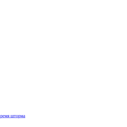
 время шторма