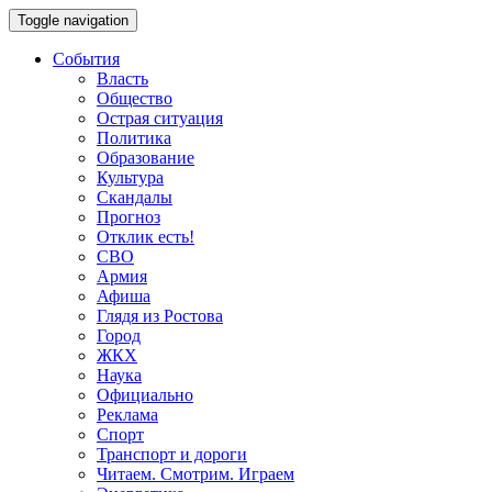
Toggle navigation
События
Власть
Общество
Острая ситуация
Политика
Образование
Культура
Скандалы
Прогноз
Отклик есть!
СВО
Армия
Афиша
Глядя из Ростова
Город
ЖКХ
Наука
Официально
Реклама
Спорт
Транспорт и дороги
Читаем. Смотрим. Играем