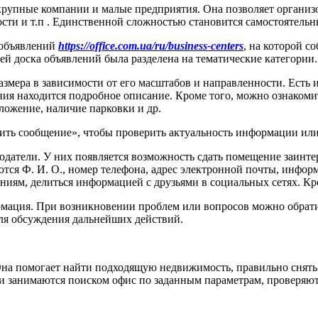
 крупные компании и малые предприятия. Она позволяет организ
сти и т.п . Единственной сложностью становится самостоятель
 объявлений
https://office.com.ua/ru/business-centers
, на которой 
й доска объявлений была разделена на тематические категории. 
змера в зависимости от его масштабов и направленности. Есть
ления находится подробное описание. Кроме того, можно ознако
ложение, наличие парковки и др.
ть сообщение», чтобы проверить актуальность информации или 
ндодатели. У них появляется возможность сдать помещение заинт
ются Ф. И. О., номер телефона, адрес электронной почты, инфо
ниям, делиться информацией с друзьями в социальных сетях. Кр
ормация. При возникновении проблем или вопросов можно обрати
для обсуждения дальнейших действий.
 Она помогает найти подходящую недвижимость, правильно снять 
и занимаются поиском офис по заданным параметрам, проверяют