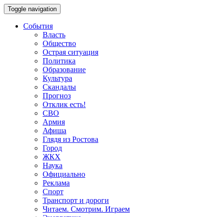
Toggle navigation
События
Власть
Общество
Острая ситуация
Политика
Образование
Культура
Скандалы
Прогноз
Отклик есть!
СВО
Армия
Афиша
Глядя из Ростова
Город
ЖКХ
Наука
Официально
Реклама
Спорт
Транспорт и дороги
Читаем. Смотрим. Играем