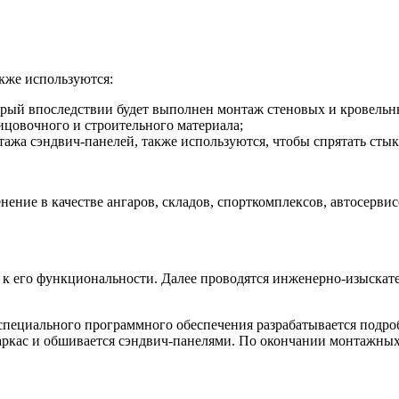
кже используются:
торый впоследствии будет выполнен монтаж стеновых и кровельн
цовочного и строительного материала;
жа сэндвич-панелей, также используются, чтобы спрятать стык
ние в качестве ангаров, складов, спорткомплексов, автосервис
 к его функциональности. Далее проводятся инженерно-изыскате
пециального программного обеспечения разрабатывается подробн
каркас и обшивается сэндвич-панелями. По окончании монтажных 