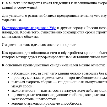
В XXI веке наблюдается яркая тенденция к наращиванию скорос
зданий и сооружений.
Для успешного развития бизнеса предпринимателям нужно науч
маркетинга.
Быстровозводимые здания в Уфе
и других городах России позв
площадок. Кроме того, существенно сокращаются сроки строите
капитальные объекты.
Сэндвич-панели: идеально для стен и кровли
Как правило, для облицовки стен и обустройства кровли в бы
котором между двумя профилированными металлическими листа
К основным преимуществам сэндвич-панелей можно отнести:
небольшой вес, за счёт чего здания можно возводить без
простоту монтажа и демонтажа — при необходимости здани
высокая скорость сборки — сэндвич-панели выпускаются
между собой;
экологичность — плиты соответствуют всем действующи
превосходные теплоизолирующие свойства, которые значи
железобетона, шлакобетона;
хорошую звукоизолирующую способность;