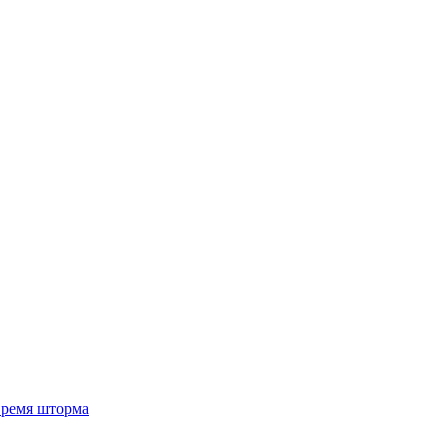
 время шторма