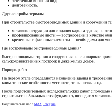
эстетичный внешний вид;
долговечность.
Другие стройматериалы
При строительстве быстровозводимых зданий и сооружений та
металлоконструкции для создания каркаса здания, на ко
профилированные листы — востребованы в качестве обли
крепежные и фасонные элементы — необходимы для монта
Где востребованы быстровозводимые здания?
Быстровозводимые здания и сооружения нашли широкое примене
сельскохозяйственных построек и даже жилых домов.
Порядок работ
На первом этапе определяются назначение здания и требования
климатические особенности местности, типы почвы и т.д.
После подготовительных исследовательских работ с помощью с
строительство. Закладывается фундамент, возводится металло
Подпишитесь на нас в
MAX
,
Telegram
.