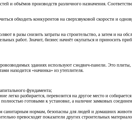
тей и объёмов производств различного назначения. Соответствен
иться обходить конкурентов на сверхзвуковой скорости и одно
оляют в разы снизить затраты на строительство, а затем и на 
льных работ. Значит, бизнес начнёт окупаться и приносить при
стровозводимых зданиях используют сэндвич-панели. Это плиты,
ми находится «начинка» из утеплителя.
 капитального фундамента;
е легко разбирается, перевозится на другое место и собирается
 полностью готовыми к установке, а наличие замковых соедине
м санитарным нормам, безопасны для людей и домашних живот
тельно превосходят показатели других строительных материало