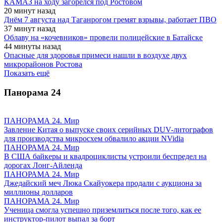
КАМАЗ на ходу загорелся под Ростовом
20 минут назад
Днём 7 августа над Таганрогом гремят взрывы, работает ПВО
37 минут назад
Облаву на «кочевников» провели полицейские в Батайске
44 минуты назад
Опасные для здоровья примеси нашли в воздухе двух
микрорайонов Ростова
Показать ещё
Панорама
24
ПАНОРАМА 24. Мир
Завление Китая о выпуске своих серийных DUV-литографов
для производства микросхем обвалило акции NVidia
ПАНОРАМА 24. Мир
В США байкеры и квадроциклисты устроили беспредел на
дорогах Лонг-Айленда
ПАНОРАМА 24. Мир
Джедайский меч Люка Скайуокера продали с аукциона за
миллионы долларов
ПАНОРАМА 24. Мир
Ученица смогла успешно приземлиться после того, как ее
инструктор-пилот выпал за борт