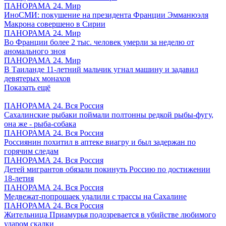
ПАНОРАМА 24. Мир
ИноСМИ: покушение на президента Франции Эмманюэля
Макрона совершено в Сирии
ПАНОРАМА 24. Мир
Во Франции более 2 тыс. человек умерли за неделю от
аномального зноя
ПАНОРАМА 24. Мир
В Таиланде 11-летний мальчик угнал машину и задавил
девятерых монахов
Показать ещё
ПАНОРАМА 24. Вся Россия
Сахалинские рыбаки поймали полтонны редкой рыбы-фугу,
она же - рыба-собака
ПАНОРАМА 24. Вся Россия
Россиянин похитил в аптеке виагру и был задержан по
горячим следам
ПАНОРАМА 24. Вся Россия
Детей мигрантов обязали покинуть Россию по достижении
18-летия
ПАНОРАМА 24. Вся Россия
Медвежат-попрошаек удалили с трассы на Сахалине
ПАНОРАМА 24. Вся Россия
Жительница Приамурья подозревается в убийстве любимого
ударом скалки