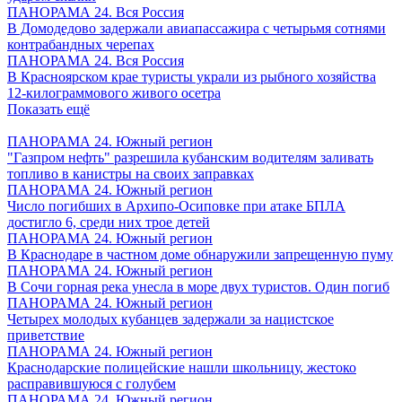
ПАНОРАМА 24. Вся Россия
В Домодедово задержали авиапассажира с четырьмя сотнями
контрабандных черепах
ПАНОРАМА 24. Вся Россия
В Красноярском крае туристы украли из рыбного хозяйства
12-килограммового живого осетра
Показать ещё
ПАНОРАМА 24. Южный регион
"Газпром нефть" разрешила кубанским водителям заливать
топливо в канистры на своих заправках
ПАНОРАМА 24. Южный регион
Число погибших в Архипо-Осиповке при атаке БПЛА
достигло 6, среди них трое детей
ПАНОРАМА 24. Южный регион
В Краснодаре в частном доме обнаружили запрещенную пуму
ПАНОРАМА 24. Южный регион
В Сочи горная река унесла в море двух туристов. Один погиб
ПАНОРАМА 24. Южный регион
Четырех молодых кубанцев задержали за нацистское
приветствие
ПАНОРАМА 24. Южный регион
Краснодарские полицейские нашли школьницу, жестоко
расправившуюся с голубем
ПАНОРАМА 24. Южный регион