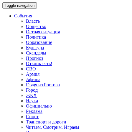
Toggle navigation
События
Власть
Общество
Острая ситуация
Политика
Образование
Культура
Скандалы
Прогноз
Отклик есть!
СВО
Армия
Афиша
Глядя из Ростова
Город
ЖКХ
Наука
Официально
Реклама
Спорт
Транспорт и дороги
Читаем. Смотрим. Играем