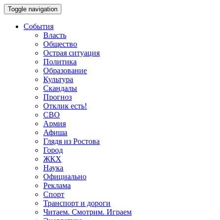
Toggle navigation
События
Власть
Общество
Острая ситуация
Политика
Образование
Культура
Скандалы
Прогноз
Отклик есть!
СВО
Армия
Афиша
Глядя из Ростова
Город
ЖКХ
Наука
Официально
Реклама
Спорт
Транспорт и дороги
Читаем. Смотрим. Играем