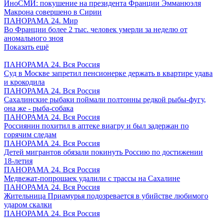
ИноСМИ: покушение на президента Франции Эмманюэля
Макрона совершено в Сирии
ПАНОРАМА 24. Мир
Во Франции более 2 тыс. человек умерли за неделю от
аномального зноя
Показать ещё
ПАНОРАМА 24. Вся Россия
Суд в Москве запретил пенсионерке держать в квартире удава
и крокодила
ПАНОРАМА 24. Вся Россия
Сахалинские рыбаки поймали полтонны редкой рыбы-фугу,
она же - рыба-собака
ПАНОРАМА 24. Вся Россия
Россиянин похитил в аптеке виагру и был задержан по
горячим следам
ПАНОРАМА 24. Вся Россия
Детей мигрантов обязали покинуть Россию по достижении
18-летия
ПАНОРАМА 24. Вся Россия
Медвежат-попрошаек удалили с трассы на Сахалине
ПАНОРАМА 24. Вся Россия
Жительница Приамурья подозревается в убийстве любимого
ударом скалки
ПАНОРАМА 24. Вся Россия