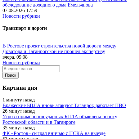
обследование доходного дома Емельянова
07.08.2026 17:59
Новости рубрики
Транспорт и дороги
В Ростове проект строительства новой дороги между
Доватора и Таганрогской не прошел экспертизу
вчера, 09:08
Новости рубрики
Картина дня
1 минуту назад
Вражеские БПЛА вновь атакуют Таганрог, работает ПВО
26 минут назад
Угроза применения ударных БПЛА объявлена по югу
Ростовской области и в Таганроге
35 минут назад
ФК «Ростов» сыграл вничью с ЦСКА на выезде
53 минуты назад