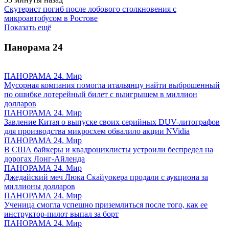
Скутерист погиб после лобового столкновения с
микроавтобусом в Ростове
Показать ещё
Панорама
24
ПАНОРАМА 24. Мир
Мусорная компания помогла итальянцу найти выброшенный
по ошибке лотерейный билет с выигрышем в миллион
долларов
ПАНОРАМА 24. Мир
Завление Китая о выпуске своих серийных DUV-литографов
для производства микросхем обвалило акции NVidia
ПАНОРАМА 24. Мир
В США байкеры и квадроциклисты устроили беспредел на
дорогах Лонг-Айленда
ПАНОРАМА 24. Мир
Джедайский меч Люка Скайуокера продали с аукциона за
миллионы долларов
ПАНОРАМА 24. Мир
Ученица смогла успешно приземлиться после того, как ее
инструктор-пилот выпал за борт
ПАНОРАМА 24. Мир