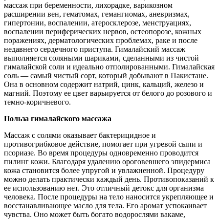
массаж при беременности, лихорадке, варикозном
расширении вен, гематомах, гемангиомах, аневризмах,
гипертонии, воспалении, атеросклерозе, менструациях,
воспалении периферических нервов, остеопорозе, кожных
поражениях, дерматологических проблемах, раке и после
недавнего сердечного приступа. Гималайский массаж
выполняется соляными шариками, сделанными из чистой
гималайской соли и идеально отполированными. Гималайская
соль — самый чистый сорт, который добывают в Пакистане.
Она в основном содержит натрий, цинк, кальций, железо и
магний. Поэтому ее цвет варьируется от белого до розового и
темно-коричневого.
Польза гималайского массажа
Массаж с солями оказывает бактерицидное и
противогрибковое действие, помогает при угревой сыпи и
псориазе. Во время процедуры одновременно проводится
пилинг кожи. Благодаря удалению ороговевшего эпидермиса
кожа становится более упругой и увлажненной. Процедуру
можно делать практически каждый день. Противопоказаний к
ее использованию нет. Это отличный детокс для организма
человека. После процедуры на тело наносится укрепляющее и
восстанавливающее масло для тела. Его аромат успокаивает
чувства. Оно может быть богато водорослями вакаме,