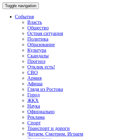
Toggle navigation
События
Власть
Общество
Острая ситуация
Политика
Образование
Культура
Скандалы
Прогноз
Отклик есть!
СВО
Армия
Афиша
Глядя из Ростова
Город
ЖКХ
Наука
Официально
Реклама
Спорт
Транспорт и дороги
Читаем. Смотрим. Играем