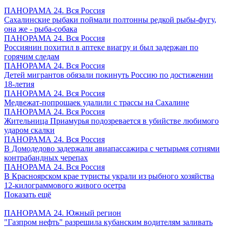
ПАНОРАМА 24. Вся Россия
Сахалинские рыбаки поймали полтонны редкой рыбы-фугу,
она же - рыба-собака
ПАНОРАМА 24. Вся Россия
Россиянин похитил в аптеке виагру и был задержан по
горячим следам
ПАНОРАМА 24. Вся Россия
Детей мигрантов обязали покинуть Россию по достижении
18-летия
ПАНОРАМА 24. Вся Россия
Медвежат-попрошаек удалили с трассы на Сахалине
ПАНОРАМА 24. Вся Россия
Жительница Приамурья подозревается в убийстве любимого
ударом скалки
ПАНОРАМА 24. Вся Россия
В Домодедово задержали авиапассажира с четырьмя сотнями
контрабандных черепах
ПАНОРАМА 24. Вся Россия
В Красноярском крае туристы украли из рыбного хозяйства
12-килограммового живого осетра
Показать ещё
ПАНОРАМА 24. Южный регион
"Газпром нефть" разрешила кубанским водителям заливать