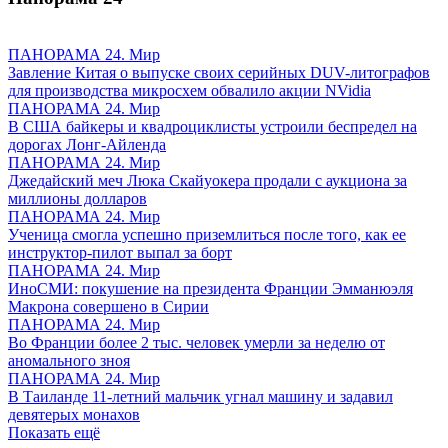
ПАНОРАМА 24. Мир
Завление Китая о выпуске своих серийных DUV-литографов
для производства микросхем обвалило акции NVidia
ПАНОРАМА 24. Мир
В США байкеры и квадроциклисты устроили беспредел на
дорогах Лонг-Айленда
ПАНОРАМА 24. Мир
Джедайский меч Люка Скайуокера продали с аукциона за
миллионы долларов
ПАНОРАМА 24. Мир
Ученица смогла успешно приземлиться после того, как ее
инструктор-пилот выпал за борт
ПАНОРАМА 24. Мир
ИноСМИ: покушение на президента Франции Эмманюэля
Макрона совершено в Сирии
ПАНОРАМА 24. Мир
Во Франции более 2 тыс. человек умерли за неделю от
аномального зноя
ПАНОРАМА 24. Мир
В Таиланде 11-летний мальчик угнал машину и задавил
девятерых монахов
Показать ещё