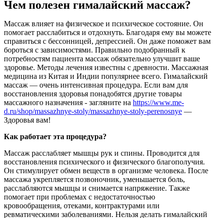
Чем полезен гималайский массаж?
Массаж влияет на физическое и психическое состояние. Он
помогает расслабиться и отдохнуть. Благодаря ему вы можете
справиться с бессонницей, депрессией. Он даже поможет вам
бороться с зависимостями. Правильно подобранный к
потребностям пациента массаж обязательно улучшит ваше
здоровье. Методы лечения известны с древности. Массажная
медицина из Китая и Индии популярнее всего. Гималайский
массаж — очень интенсивная процедура. Если вам для
восстановления здоровья понадобятся другие товары
массажного назначения - загляните на
https://www.me-
d.ru/shop/massazhnye-stoly/massazhnye-stoly-perenosnye
—
Здоровья вам!
Как работает эта процедура?
Массаж расслабляет мышцы рук и спины. Проводится для
восстановления психического и физического благополучия.
Он стимулирует обмен веществ в организме человека. После
массажа укрепляется позвоночник, уменьшается боль,
расслабляются мышцы и снимается напряжение. Также
помогает при проблемах с недостаточностью
кровообращения, отеками, контрактурами или
ревматическими заболеваниями. Нельзя делать гималайский