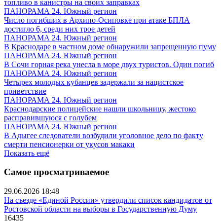
топливо в канистры на своих заправках
ПАНОРАМА 24. Южный регион
Число погибших в Архипо-Осиповке при атаке БПЛА
достигло 6, среди них трое детей
ПАНОРАМА 24. Южный регион
В Краснодаре в частном доме обнаружили запрещенную пуму
ПАНОРАМА 24. Южный регион
В Сочи горная река унесла в море двух туристов. Один погиб
ПАНОРАМА 24. Южный регион
Четырех молодых кубанцев задержали за нацистское
приветствие
ПАНОРАМА 24. Южный регион
Краснодарские полицейские нашли школьницу, жестоко
расправившуюся с голубем
ПАНОРАМА 24. Южный регион
В Адыгее следователи возбудили уголовное дело по факту
смерти пенсионерки от укусов макаки
Показать ещё
Самое просматриваемое
29.06.2026 18:48
На съезде «Единой России» утвердили список кандидатов от
Ростовской области на выборы в Государственную Думу
16435