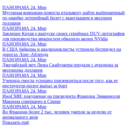
ПАНОРАМА 24. Мир
Мусорная компания помогла итальянцу найти выброшенный
по ошибке лотерейный билет с выигрышем в миллион
долларов
ПАНОРАМА 24. Мир
Завление Китая о выпуске своих серийных DUV-литографов
для производства микросхем обвалило акции NVidia
ПАНОРАМА 24. Мир
В США байкеры и квадроциклисты устроили беспредел на
дорогах Лонг-Айленда
ПАНОРАМА 24. Мир
Джедайский меч Люка Скайуокера продали с аукциона за
миллионы долларов
ПАНОРАМА 24. Мир
Ученица смогла успешно приземлиться после того, как ее
инструктор-пилот выпал за борт
ПАНОРАМА 24. Мир
ИноСМИ: покушение на президента Франции Эмманюэля
Макрона совершено в Сирии
ПАНОРАМА 24. Мир
Во Франции более 2 тыс. человек умерли за неделю от
аномального зноя
Показать ещё