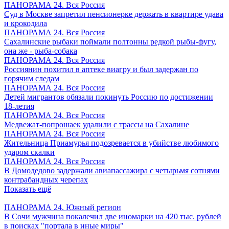
ПАНОРАМА 24. Вся Россия
Суд в Москве запретил пенсионерке держать в квартире удава
и крокодила
ПАНОРАМА 24. Вся Россия
Сахалинские рыбаки поймали полтонны редкой рыбы-фугу,
она же - рыба-собака
ПАНОРАМА 24. Вся Россия
Россиянин похитил в аптеке виагру и был задержан по
горячим следам
ПАНОРАМА 24. Вся Россия
Детей мигрантов обязали покинуть Россию по достижении
18-летия
ПАНОРАМА 24. Вся Россия
Медвежат-попрошаек удалили с трассы на Сахалине
ПАНОРАМА 24. Вся Россия
Жительница Приамурья подозревается в убийстве любимого
ударом скалки
ПАНОРАМА 24. Вся Россия
В Домодедово задержали авиапассажира с четырьмя сотнями
контрабандных черепах
Показать ещё
ПАНОРАМА 24. Южный регион
В Сочи мужчина покалечил две иномарки на 420 тыс. рублей
в поисках "портала в иные миры"