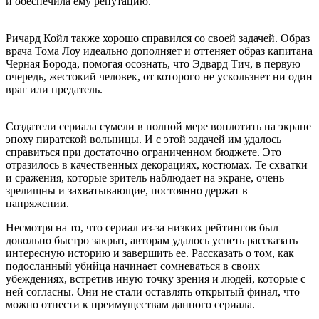
и обеспечила ему репутацию.
Ричард Койл также хорошо справился со своей задачей. Образ
врача Тома Лоу идеально дополняет и оттеняет образ капитана
Черная Борода, помогая осознать, что Эдвард Тич, в первую
очередь, жестокий человек, от которого не ускользнет ни один
враг или предатель.
Создатели сериала сумели в полной мере воплотить на экране
эпоху пиратской вольницы. И с этой задачей им удалось
справиться при достаточно ограниченном бюджете. Это
отразилось в качественных декорациях, костюмах. Те схватки
и сражения, которые зритель наблюдает на экране, очень
зрелищны и захватывающие, постоянно держат в
напряжении.
Несмотря на то, что сериал из-за низких рейтингов был
довольно быстро закрыт, авторам удалось успеть рассказать
интересную историю и завершить ее. Рассказать о том, как
подосланный убийца начинает сомневаться в своих
убеждениях, встретив иную точку зрения и людей, которые с
ней согласны. Они не стали оставлять открытый финал, что
можно отнести к преимуществам данного сериала.