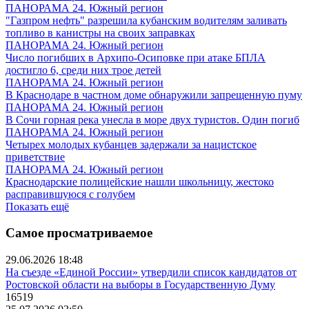
ПАНОРАМА 24. Южный регион
"Газпром нефть" разрешила кубанским водителям заливать
топливо в канистры на своих заправках
ПАНОРАМА 24. Южный регион
Число погибших в Архипо-Осиповке при атаке БПЛА
достигло 6, среди них трое детей
ПАНОРАМА 24. Южный регион
В Краснодаре в частном доме обнаружили запрещенную пуму
ПАНОРАМА 24. Южный регион
В Сочи горная река унесла в море двух туристов. Один погиб
ПАНОРАМА 24. Южный регион
Четырех молодых кубанцев задержали за нацистское
приветствие
ПАНОРАМА 24. Южный регион
Краснодарские полицейские нашли школьницу, жестоко
расправившуюся с голубем
Показать ещё
Самое просматриваемое
29.06.2026 18:48
На съезде «Единой России» утвердили список кандидатов от
Ростовской области на выборы в Государственную Думу
16519