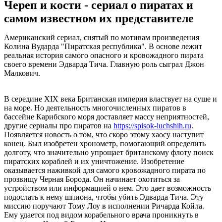
Череп и кости - сериал о пиратах и
самом известном их представителе
Американский сериал, снятый по мотивам произведения
Колина Вударда "Пиратская республика". В основе лежит
реальная история самого опасного и кровожадного пирата
своего времени Эдварда Тича. Главную роль сыграл Джон
Малкович.
В середине XIX века Британская империя властвует на суше и
на море. Но деятельность многочисленных пиратов в
бассейне Карибского моря доставляет массу неприятностей,
другие сериалы про пиратов на
https://spisok-luchshih.ru
.
Появляется новость о том, что скоро этому хаосу наступит
конец. Был изобретен хронометр, помогающий определить
долготу, что значительно упрощает британскому флоту поиск
пиратских кораблей и их уничтожение. Изобретение
оказывается наживкой для самого кровожадного пирата по
прозвищу Черная Борода. Он начинает охотиться за
устройством или информацией о нем. Это дает возможность
подослать к нему шпиона, чтобы убить Эдварда Тича. Эту
миссию поручают Тому Лоу в исполнении Ричарда Койла.
Ему удается под видом корабельного врача проникнуть в