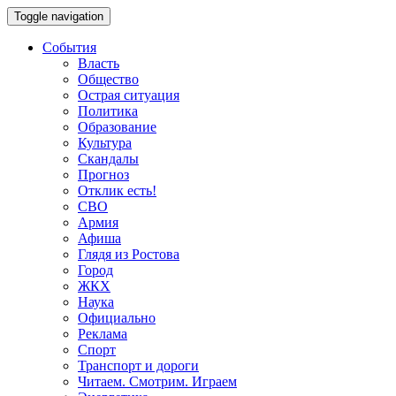
Toggle navigation
События
Власть
Общество
Острая ситуация
Политика
Образование
Культура
Скандалы
Прогноз
Отклик есть!
СВО
Армия
Афиша
Глядя из Ростова
Город
ЖКХ
Наука
Официально
Реклама
Спорт
Транспорт и дороги
Читаем. Смотрим. Играем