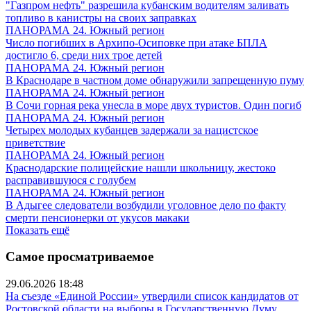
"Газпром нефть" разрешила кубанским водителям заливать
топливо в канистры на своих заправках
ПАНОРАМА 24. Южный регион
Число погибших в Архипо-Осиповке при атаке БПЛА
достигло 6, среди них трое детей
ПАНОРАМА 24. Южный регион
В Краснодаре в частном доме обнаружили запрещенную пуму
ПАНОРАМА 24. Южный регион
В Сочи горная река унесла в море двух туристов. Один погиб
ПАНОРАМА 24. Южный регион
Четырех молодых кубанцев задержали за нацистское
приветствие
ПАНОРАМА 24. Южный регион
Краснодарские полицейские нашли школьницу, жестоко
расправившуюся с голубем
ПАНОРАМА 24. Южный регион
В Адыгее следователи возбудили уголовное дело по факту
смерти пенсионерки от укусов макаки
Показать ещё
Самое просматриваемое
29.06.2026 18:48
На съезде «Единой России» утвердили список кандидатов от
Ростовской области на выборы в Государственную Думу