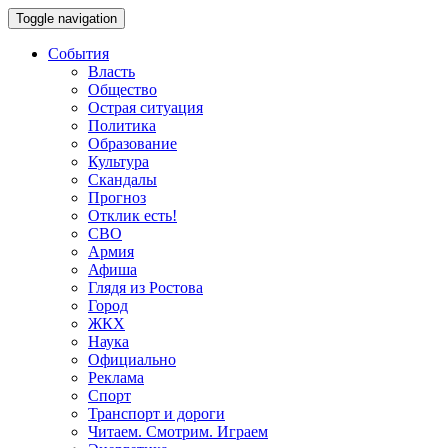
Toggle navigation
События
Власть
Общество
Острая ситуация
Политика
Образование
Культура
Скандалы
Прогноз
Отклик есть!
СВО
Армия
Афиша
Глядя из Ростова
Город
ЖКХ
Наука
Официально
Реклама
Спорт
Транспорт и дороги
Читаем. Смотрим. Играем