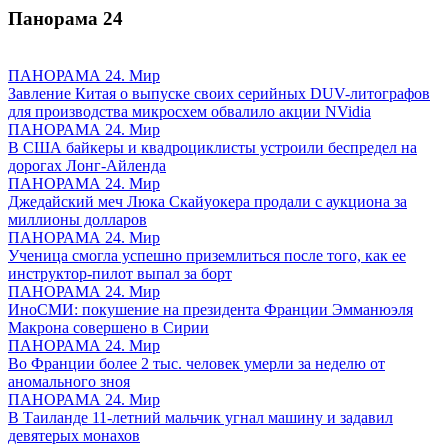
Панорама
24
ПАНОРАМА 24. Мир
Завление Китая о выпуске своих серийных DUV-литографов
для производства микросхем обвалило акции NVidia
ПАНОРАМА 24. Мир
В США байкеры и квадроциклисты устроили беспредел на
дорогах Лонг-Айленда
ПАНОРАМА 24. Мир
Джедайский меч Люка Скайуокера продали с аукциона за
миллионы долларов
ПАНОРАМА 24. Мир
Ученица смогла успешно приземлиться после того, как ее
инструктор-пилот выпал за борт
ПАНОРАМА 24. Мир
ИноСМИ: покушение на президента Франции Эмманюэля
Макрона совершено в Сирии
ПАНОРАМА 24. Мир
Во Франции более 2 тыс. человек умерли за неделю от
аномального зноя
ПАНОРАМА 24. Мир
В Таиланде 11-летний мальчик угнал машину и задавил
девятерых монахов