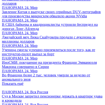
долларов
ПАНОРАМА 24. Мир
Завление Китая о выпуске своих серийных DUV-литографов
для производства микросхем обвалило акции NVidia
ПАНОРАМА 24. Мир
В США байкеры и квадроциклисты устроили беспредел на
дорогах Лонг-Айленда
ПАНОРАМА 24. Мир
Джедайский меч Люка Скайуокера продали с аукциона за
миллионы долларов
ПАНОРАМА 24. Мир
Ученица смогла успешно приземлиться после того, как ее
инструктор-пилот выпал за борт
ПАНОРАМА 24. Мир
ИноСМИ: покушение на президента Франции Эмманюэля
Макрона совершено в Сирии
ПАНОРАМА 24. Мир
Во Франции более 2 тыс. человек умерли за неделю от
аномального зноя
Показать ещё
ПАНОРАМА 24. Вся Россия
Суд в Москве запретил пенсионерке держать в квартире удава
и крокодила
ПАНОРАМА 24. Вся Россия