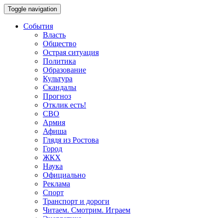
Toggle navigation
События
Власть
Общество
Острая ситуация
Политика
Образование
Культура
Скандалы
Прогноз
Отклик есть!
СВО
Армия
Афиша
Глядя из Ростова
Город
ЖКХ
Наука
Официально
Реклама
Спорт
Транспорт и дороги
Читаем. Смотрим. Играем