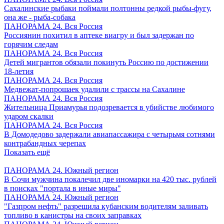
Сахалинские рыбаки поймали полтонны редкой рыбы-фугу,
она же - рыба-собака
ПАНОРАМА 24. Вся Россия
Россиянин похитил в аптеке виагру и был задержан по
горячим следам
ПАНОРАМА 24. Вся Россия
Детей мигрантов обязали покинуть Россию по достижении
18-летия
ПАНОРАМА 24. Вся Россия
Медвежат-попрошаек удалили с трассы на Сахалине
ПАНОРАМА 24. Вся Россия
Жительница Приамурья подозревается в убийстве любимого
ударом скалки
ПАНОРАМА 24. Вся Россия
В Домодедово задержали авиапассажира с четырьмя сотнями
контрабандных черепах
Показать ещё
ПАНОРАМА 24. Южный регион
В Сочи мужчина покалечил две иномарки на 420 тыс. рублей
в поисках "портала в иные миры"
ПАНОРАМА 24. Южный регион
"Газпром нефть" разрешила кубанским водителям заливать
топливо в канистры на своих заправках