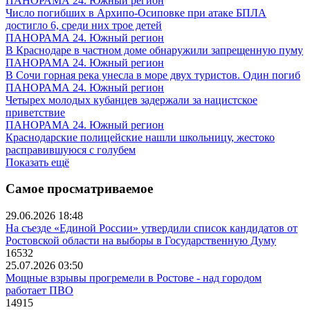
ПАНОРАМА 24. Южный регион
Число погибших в Архипо-Осиповке при атаке БПЛА
достигло 6, среди них трое детей
ПАНОРАМА 24. Южный регион
В Краснодаре в частном доме обнаружили запрещенную пуму
ПАНОРАМА 24. Южный регион
В Сочи горная река унесла в море двух туристов. Один погиб
ПАНОРАМА 24. Южный регион
Четырех молодых кубанцев задержали за нацистское
приветствие
ПАНОРАМА 24. Южный регион
Краснодарские полицейские нашли школьницу, жестоко
расправившуюся с голубем
Показать ещё
Самое просматриваемое
29.06.2026 18:48
На съезде «Единой России» утвердили список кандидатов от
Ростовской области на выборы в Государственную Думу
16532
25.07.2026 03:50
Мощные взрывы прогремели в Ростове - над городом
работает ПВО
14915