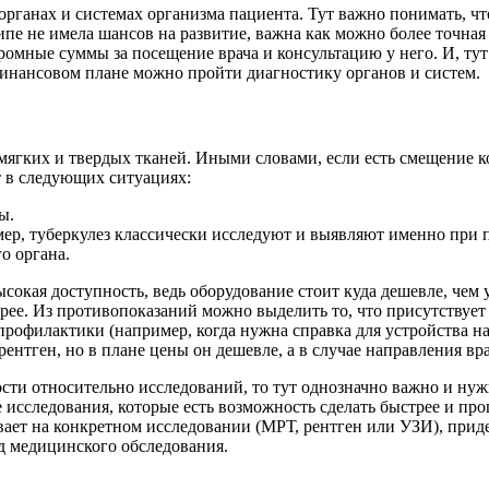
органах и системах организма пациента. Тут важно понимать, что
ципе не имела шансов на развитие, важна как можно более точна
ромные суммы за посещение врача и консультацию у него. И, тут
 финансовом плане можно пройти диагностику органов и систем.
ягких и твердых тканей. Иными словами, если есть смещение ко
 в следующих ситуациях:
ы.
ример, туберкулез классически исследуют и выявляют именно при
о органа.
кая доступность, ведь оборудование стоит куда дешевле, чем у
трее. Из противопоказаний можно выделить то, что присутствует 
е профилактики (например, когда нужна справка для устройства н
 рентген, но в плане цены он дешевле, а в случае направления в
ости относительно исследований, то тут однозначно важно и нуж
 те исследования, которые есть возможность сделать быстрее и п
вает на конкретном исследовании (МРТ, рентген или УЗИ), прид
д медицинского обследования.