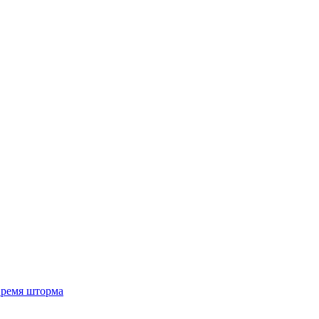
 время шторма