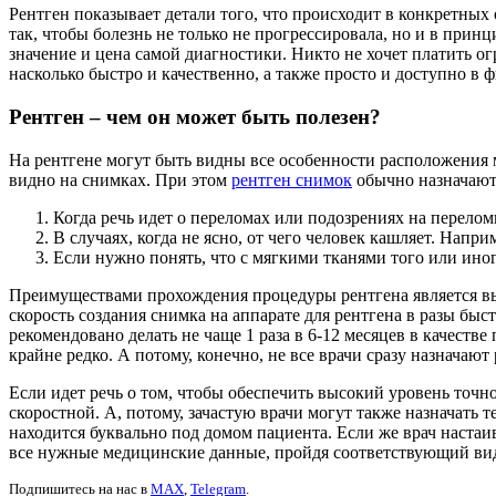
Рентген показывает детали того, что происходит в конкретных 
так, чтобы болезнь не только не прогрессировала, но и в прин
значение и цена самой диагностики. Никто не хочет платить ог
насколько быстро и качественно, а также просто и доступно в
Рентген – чем он может быть полезен?
На рентгене могут быть видны все особенности расположения м
видно на снимках. При этом
рентген снимок
обычно назначают
Когда речь идет о переломах или подозрениях на перелом
В случаях, когда не ясно, от чего человек кашляет. Нап
Если нужно понять, что с мягкими тканями того или иног
Преимуществами прохождения процедуры рентгена является высо
скорость создания снимка на аппарате для рентгена в разы быс
рекомендовано делать не чаще 1 раза в 6-12 месяцев в качеств
крайне редко. А потому, конечно, не все врачи сразу назначают
Если идет речь о том, чтобы обеспечить высокий уровень точн
скоростной. А, потому, зачастую врачи могут также назначать
находится буквально под домом пациента. Если же врач настаи
все нужные медицинские данные, пройдя соответствующий ви
Подпишитесь на нас в
MAX
,
Telegram
.