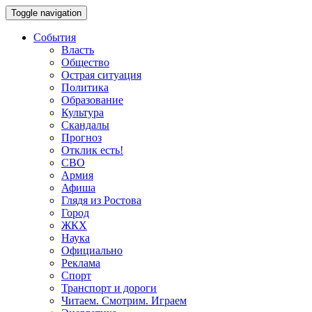
Toggle navigation
События
Власть
Общество
Острая ситуация
Политика
Образование
Культура
Скандалы
Прогноз
Отклик есть!
СВО
Армия
Афиша
Глядя из Ростова
Город
ЖКХ
Наука
Официально
Реклама
Спорт
Транспорт и дороги
Читаем. Смотрим. Играем