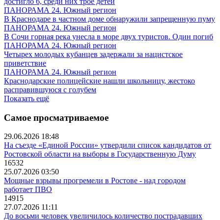
достигло 6, среди них трое детей
ПАНОРАМА 24. Южный регион
В Краснодаре в частном доме обнаружили запрещенную пуму
ПАНОРАМА 24. Южный регион
В Сочи горная река унесла в море двух туристов. Один погиб
ПАНОРАМА 24. Южный регион
Четырех молодых кубанцев задержали за нацистское
приветствие
ПАНОРАМА 24. Южный регион
Краснодарские полицейские нашли школьницу, жестоко
расправившуюся с голубем
Показать ещё
Самое просматриваемое
29.06.2026 18:48
На съезде «Единой России» утвердили список кандидатов от
Ростовской области на выборы в Государственную Думу
16532
25.07.2026 03:50
Мощные взрывы прогремели в Ростове - над городом
работает ПВО
14915
27.07.2026 11:11
До восьми человек увеличилось количество пострадавших