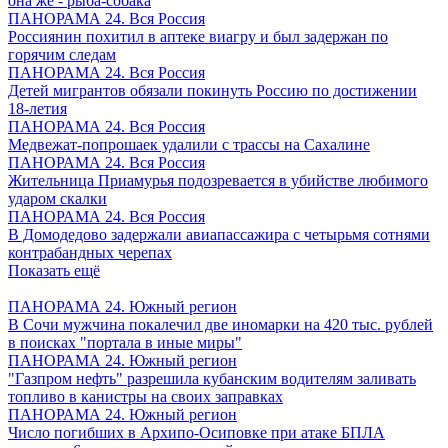
она же - рыба-собака
ПАНОРАМА 24. Вся Россия
Россиянин похитил в аптеке виагру и был задержан по
горячим следам
ПАНОРАМА 24. Вся Россия
Детей мигрантов обязали покинуть Россию по достижении
18-летия
ПАНОРАМА 24. Вся Россия
Медвежат-попрошаек удалили с трассы на Сахалине
ПАНОРАМА 24. Вся Россия
Жительница Приамурья подозревается в убийстве любимого
ударом скалки
ПАНОРАМА 24. Вся Россия
В Домодедово задержали авиапассажира с четырьмя сотнями
контрабандных черепах
Показать ещё
ПАНОРАМА 24. Южный регион
В Сочи мужчина покалечил две иномарки на 420 тыс. рублей
в поисках "портала в иные миры"
ПАНОРАМА 24. Южный регион
"Газпром нефть" разрешила кубанским водителям заливать
топливо в канистры на своих заправках
ПАНОРАМА 24. Южный регион
Число погибших в Архипо-Осиповке при атаке БПЛА