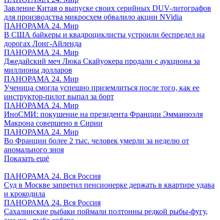
Завление Китая о выпуске своих серийных DUV-литографов
для производства микросхем обвалило акции NVidia
ПАНОРАМА 24. Мир
В США байкеры и квадроциклисты устроили беспредел на
дорогах Лонг-Айленда
ПАНОРАМА 24. Мир
Джедайский меч Люка Скайуокера продали с аукциона за
миллионы долларов
ПАНОРАМА 24. Мир
Ученица смогла успешно приземлиться после того, как ее
инструктор-пилот выпал за борт
ПАНОРАМА 24. Мир
ИноСМИ: покушение на президента Франции Эмманюэля
Макрона совершено в Сирии
ПАНОРАМА 24. Мир
Во Франции более 2 тыс. человек умерли за неделю от
аномального зноя
Показать ещё
ПАНОРАМА 24. Вся Россия
Суд в Москве запретил пенсионерке держать в квартире удава
и крокодила
ПАНОРАМА 24. Вся Россия
Сахалинские рыбаки поймали полтонны редкой рыбы-фугу,