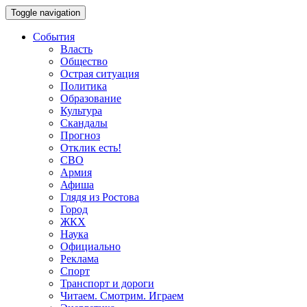
Toggle navigation
События
Власть
Общество
Острая ситуация
Политика
Образование
Культура
Скандалы
Прогноз
Отклик есть!
СВО
Армия
Афиша
Глядя из Ростова
Город
ЖКХ
Наука
Официально
Реклама
Спорт
Транспорт и дороги
Читаем. Смотрим. Играем