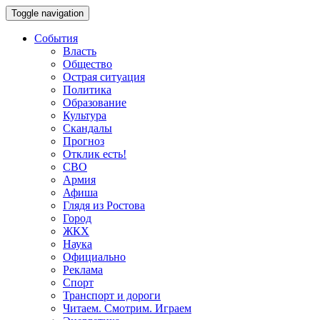
Toggle navigation
События
Власть
Общество
Острая ситуация
Политика
Образование
Культура
Скандалы
Прогноз
Отклик есть!
СВО
Армия
Афиша
Глядя из Ростова
Город
ЖКХ
Наука
Официально
Реклама
Спорт
Транспорт и дороги
Читаем. Смотрим. Играем