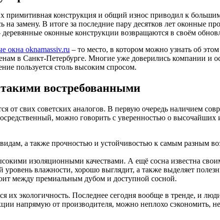
их примитивная конструкция и общий износ приводил к большим
 на замену. В итоге за последние пару десятков лет оконные 
 – деревянные оконные конструкции возвращаются в своём обнов
е окна oknamassiv.ru
– то место, в котором можно узнать об это
нам в Санкт-Петербурге. Многие уже доверились компании и ос
ние пользуется столь высоким спросом.
а такими востребованными
я от свих советских аналогов. В первую очередь наличием совр
 посредственный, можно говорить с уверенностью о высочайших
идам, а также прочностью и устойчивостью к самым разным возд
высокими изоляционными качествами. А ещё сосна известна сво
уровень влажности, хорошо выглядит, а также выделяет полезн
тоит между премиальным дубом и доступной сосной.
я их экологичность. Последнее сегодня вообще в тренде, и люд
кции напрямую от производителя, можно неплохо сэкономить, не