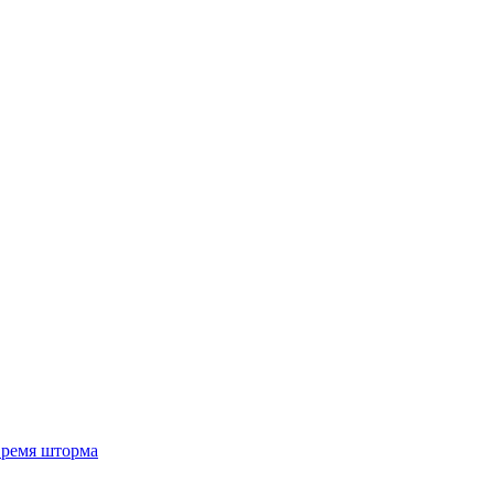
 время шторма