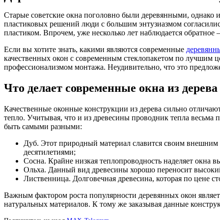
Старые советские окна поголовно были деревянными, однако 
пластиковых решений люди с большим энтузиазмом согласились
пластиком. Впрочем, уже несколько лет наблюдается обратное
Если вы хотите знать, какими являются современные
деревянны
качественных окон с современным стеклопакетом по лучшим це
профессионализмом монтажа. Неудивительно, что это предложе
Что делает современные окна из дерев
Качественные оконные конструкции из дерева сильно отличаютс
тепло. Учитывая, что и из древесины проводник тепла весьма
быть самыми разными:
Дуб. Этот природный материал славится своим внешним в
десятилетиями;
Сосна. Крайне низкая теплопроводность наделяет окна 
Ольха. Данный вид древесины хорошо переносит высокий 
Лиственница. Долговечная древесина, которая по цене с
Важным фактором роста популярности деревянных окон являетс
натуральных материалов. К тому же заказывая данные констру