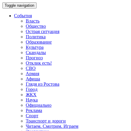
Toggle navigation
События
Власть
Общество
Острая ситуация
Политика
Образование
Культура
Скандалы
Прогноз
Отклик есть!
СВО
Армия
Афиша
Глядя из Ростова
Город
ЖКХ
Наука
Официально
Реклама
Спорт
Транспорт и дороги
Читаем. Смотрим. Играем