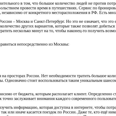
вительного в том, что большое количество людей не против потр
вольствием провести время в путешествиях. Сервис по брониро
езависимо от конкретного месторасположения в РФ. Есть множе
России – Москва и Санкт-Петербург. Но это не означает, что это
 количество других вариантов, которые также позволят добитьс
атить несколько минут на то, чтобы наконец-то получить возмо
тправиться непосредственно из Москвы:
на просторах России. Нет необходимости тратить большое количе
ы. Однозначно стоит воспользоваться таким уникальным шансом,
висимо от бюджета, которым располагает клиент. Определенно ст
ж точно заслуживает внимания каждого современного пользовате
изучить информацию, которая доступна в интернете, чтобы потр
 так или иначе касается поездок по России. Даже те, кто ещё ни