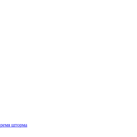
 время шторма