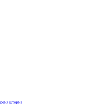
 время шторма