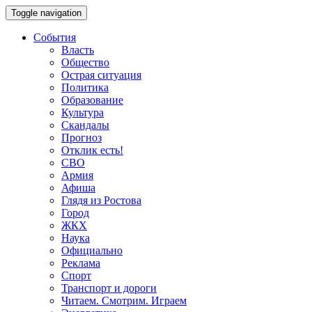
Toggle navigation
События
Власть
Общество
Острая ситуация
Политика
Образование
Культура
Скандалы
Прогноз
Отклик есть!
СВО
Армия
Афиша
Глядя из Ростова
Город
ЖКХ
Наука
Официально
Реклама
Спорт
Транспорт и дороги
Читаем. Смотрим. Играем