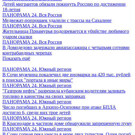
Детей мигрантов обязали покинуть Россию по достижении
18-летия
ПАНОРАМА 24. Вся Россия
Медвежат-попрошаек удалили с трассы на Сахалине
ПАНОРАМА 24. Вся Россия
Жительница Приамурья подозревается в убийстве любимого
ударом скалки
ПАНОРАМА 24. Вся Россия
В Домодедово задержали авиапассажира с четырьмя сотнями
контрабандных черепах
Показать ещё
ПАНОРАМА 24. Южный регион
В Сочи мужчина покалечил две иномарки на 420 тыс. рублей
в поисках "портала в иные миры"
ПАНОРАМА 24. Южный регион
"Газпром нефть" разрешила кубанским водителям заливать
топливо в канистры на своих заправках
ПАНОРАМА 24. Южный регион
Число погибших в Архипо-Осиповке при атаке БПЛА
достигло 6, среди них трое детей
ПАНОРАМА 24. Южный регион
В Краснодаре в частном доме обнаружили запрещенную пуму
ПАНОРАМА 24. Южный регион
В Сочи горная река унесла в море двух туристов. Один погиб