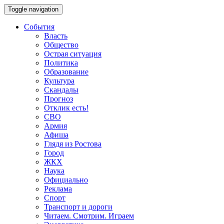
Toggle navigation
События
Власть
Общество
Острая ситуация
Политика
Образование
Культура
Скандалы
Прогноз
Отклик есть!
СВО
Армия
Афиша
Глядя из Ростова
Город
ЖКХ
Наука
Официально
Реклама
Спорт
Транспорт и дороги
Читаем. Смотрим. Играем