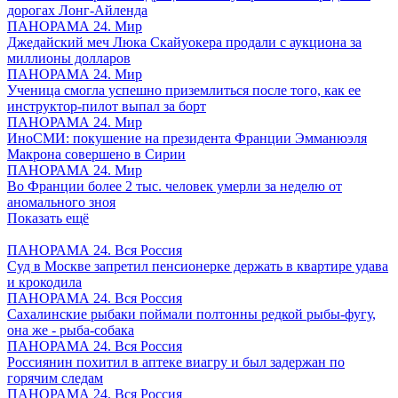
дорогах Лонг-Айленда
ПАНОРАМА 24. Мир
Джедайский меч Люка Скайуокера продали с аукциона за
миллионы долларов
ПАНОРАМА 24. Мир
Ученица смогла успешно приземлиться после того, как ее
инструктор-пилот выпал за борт
ПАНОРАМА 24. Мир
ИноСМИ: покушение на президента Франции Эмманюэля
Макрона совершено в Сирии
ПАНОРАМА 24. Мир
Во Франции более 2 тыс. человек умерли за неделю от
аномального зноя
Показать ещё
ПАНОРАМА 24. Вся Россия
Суд в Москве запретил пенсионерке держать в квартире удава
и крокодила
ПАНОРАМА 24. Вся Россия
Сахалинские рыбаки поймали полтонны редкой рыбы-фугу,
она же - рыба-собака
ПАНОРАМА 24. Вся Россия
Россиянин похитил в аптеке виагру и был задержан по
горячим следам
ПАНОРАМА 24. Вся Россия