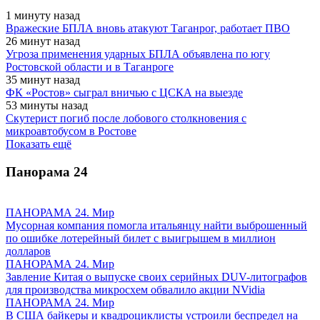
1 минуту назад
Вражеские БПЛА вновь атакуют Таганрог, работает ПВО
26 минут назад
Угроза применения ударных БПЛА объявлена по югу
Ростовской области и в Таганроге
35 минут назад
ФК «Ростов» сыграл вничью с ЦСКА на выезде
53 минуты назад
Скутерист погиб после лобового столкновения с
микроавтобусом в Ростове
Показать ещё
Панорама
24
ПАНОРАМА 24. Мир
Мусорная компания помогла итальянцу найти выброшенный
по ошибке лотерейный билет с выигрышем в миллион
долларов
ПАНОРАМА 24. Мир
Завление Китая о выпуске своих серийных DUV-литографов
для производства микросхем обвалило акции NVidia
ПАНОРАМА 24. Мир
В США байкеры и квадроциклисты устроили беспредел на