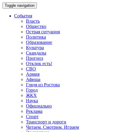
Toggle navigation
События
Власть
Общество
Острая ситуация
Политика
Образование
Культура
Скандалы
Прогноз
Отклик есть!
СВО
Армия
Афиша
Глядя из Ростова
Город
ЖКХ
Наука
Официально
Реклама
Спорт
Транспорт и дороги
Читаем. Смотрим. Играем