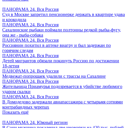
ПАНОРАМА 24. Вся Россия
Суд в Москве запретил пенсионерке держать в квартире удава
и крокодила
ПАНОРАМА 24. Вся Россия
Сахалинские рыбаки поймали полтонны редкой рыбы-фугу,
она же - рыба-собака
ПАНОРАМА 24. Вся Россия
Россиянин похитил в аптеке виагру и был задержан по
горячим следам
ПАНОРАМА 24. Вся Россия
Детей мигрантов обязали покинуть Россию по достижении
18-летия
ПАНОРАМА 24. Вся Россия
Медвежат-попрошаек удалили с трассы на Сахалине
ПАНОРАМА 24. Вся Россия
Жительница Приамурья подозревается в убийстве любимого
ударом скалки
ПАНОРАМА 24. Вся Россия
В Домодедово задержали авиапассажира с четырьмя сотнями
контрабандных черепах
Показать ещё
ПАНОРАМА 24. Южный регион
В Сочи мужчина покалечил две иномарки на 420 тыс. рублей