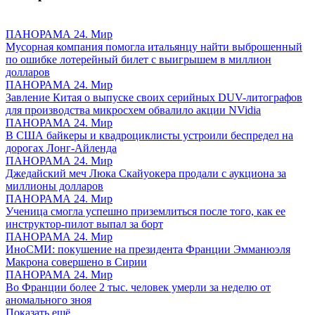
ПАНОРАМА 24. Мир
Мусорная компания помогла итальянцу найти выброшенный
по ошибке лотерейный билет с выигрышем в миллион
долларов
ПАНОРАМА 24. Мир
Завление Китая о выпуске своих серийных DUV-литографов
для производства микросхем обвалило акции NVidia
ПАНОРАМА 24. Мир
В США байкеры и квадроциклисты устроили беспредел на
дорогах Лонг-Айленда
ПАНОРАМА 24. Мир
Джедайский меч Люка Скайуокера продали с аукциона за
миллионы долларов
ПАНОРАМА 24. Мир
Ученица смогла успешно приземлиться после того, как ее
инструктор-пилот выпал за борт
ПАНОРАМА 24. Мир
ИноСМИ: покушение на президента Франции Эмманюэля
Макрона совершено в Сирии
ПАНОРАМА 24. Мир
Во Франции более 2 тыс. человек умерли за неделю от
аномального зноя
Показать ещё