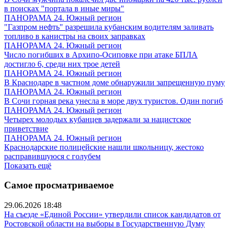
в поисках "портала в иные миры"
ПАНОРАМА 24. Южный регион
"Газпром нефть" разрешила кубанским водителям заливать
топливо в канистры на своих заправках
ПАНОРАМА 24. Южный регион
Число погибших в Архипо-Осиповке при атаке БПЛА
достигло 6, среди них трое детей
ПАНОРАМА 24. Южный регион
В Краснодаре в частном доме обнаружили запрещенную пуму
ПАНОРАМА 24. Южный регион
В Сочи горная река унесла в море двух туристов. Один погиб
ПАНОРАМА 24. Южный регион
Четырех молодых кубанцев задержали за нацистское
приветствие
ПАНОРАМА 24. Южный регион
Краснодарские полицейские нашли школьницу, жестоко
расправившуюся с голубем
Показать ещё
Самое просматриваемое
29.06.2026 18:48
На съезде «Единой России» утвердили список кандидатов от
Ростовской области на выборы в Государственную Думу