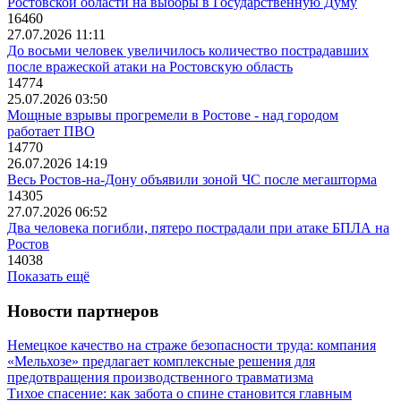
Ростовской области на выборы в Государственную Думу
16460
27.07.2026 11:11
До восьми человек увеличилось количество пострадавших
после вражеской атаки на Ростовскую область
14774
25.07.2026 03:50
Мощные взрывы прогремели в Ростове - над городом
работает ПВО
14770
26.07.2026 14:19
Весь Ростов-на-Дону объявили зоной ЧС после мегашторма
14305
27.07.2026 06:52
Два человека погибли, пятеро пострадали при атаке БПЛА на
Ростов
14038
Показать ещё
Новости партнеров
Немецкое качество на страже безопасности труда: компания
«Мельхозе» предлагает комплексные решения для
предотвращения производственного травматизма
Тихое спасение: как забота о спине становится главным