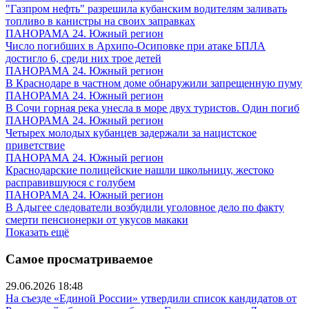
"Газпром нефть" разрешила кубанским водителям заливать
топливо в канистры на своих заправках
ПАНОРАМА 24. Южный регион
Число погибших в Архипо-Осиповке при атаке БПЛА
достигло 6, среди них трое детей
ПАНОРАМА 24. Южный регион
В Краснодаре в частном доме обнаружили запрещенную пуму
ПАНОРАМА 24. Южный регион
В Сочи горная река унесла в море двух туристов. Один погиб
ПАНОРАМА 24. Южный регион
Четырех молодых кубанцев задержали за нацистское
приветствие
ПАНОРАМА 24. Южный регион
Краснодарские полицейские нашли школьницу, жестоко
расправившуюся с голубем
ПАНОРАМА 24. Южный регион
В Адыгее следователи возбудили уголовное дело по факту
смерти пенсионерки от укусов макаки
Показать ещё
Самое просматриваемое
29.06.2026 18:48
На съезде «Единой России» утвердили список кандидатов от