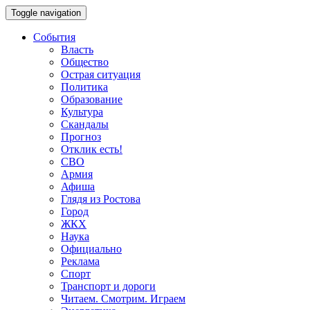
Toggle navigation
События
Власть
Общество
Острая ситуация
Политика
Образование
Культура
Скандалы
Прогноз
Отклик есть!
СВО
Армия
Афиша
Глядя из Ростова
Город
ЖКХ
Наука
Официально
Реклама
Спорт
Транспорт и дороги
Читаем. Смотрим. Играем