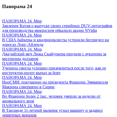
Панорама
24
ПАНОРАМА 24. Мир
Завление Китая о выпуске своих серийных DUV-литографов
для производства микросхем обвалило акции NVidia
ПАНОРАМА 24. Мир
В США байкеры и квадроциклисты устроили беспредел на
дорогах Лонг-Айленда
ПАНОРАМА 24. Мир
Джедайский меч Люка Скайуокера продали с аукциона за
миллионы долларов
ПАНОРАМА 24. Мир
Ученица смогла успешно приземлиться после того, как ее
инструктор-пилот выпал за борт
ПАНОРАМА 24. Мир
ИноСМИ: покушение на президента Франции Эмманюэля
Макрона совершено в Сирии
ПАНОРАМА 24. Мир
Во Франции более 2 тыс. человек умерли за неделю от
аномального зноя
ПАНОРАМА 24. Мир
В Таиланде 11-летний мальчик угнал машину и задавил
девятерых монахов