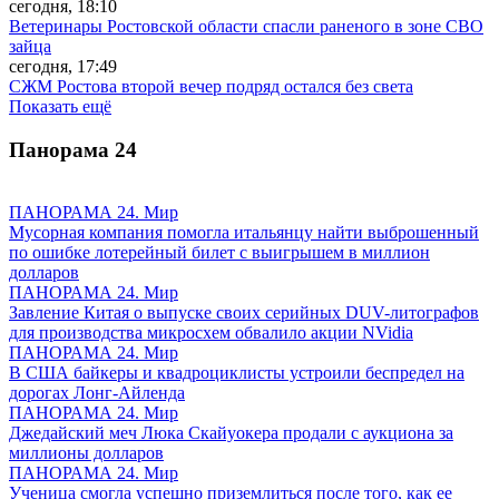
сегодня, 18:10
Ветеринары Ростовской области спасли раненого в зоне СВО
зайца
сегодня, 17:49
СЖМ Ростова второй вечер подряд остался без света
Показать ещё
Панорама
24
ПАНОРАМА 24. Мир
Мусорная компания помогла итальянцу найти выброшенный
по ошибке лотерейный билет с выигрышем в миллион
долларов
ПАНОРАМА 24. Мир
Завление Китая о выпуске своих серийных DUV-литографов
для производства микросхем обвалило акции NVidia
ПАНОРАМА 24. Мир
В США байкеры и квадроциклисты устроили беспредел на
дорогах Лонг-Айленда
ПАНОРАМА 24. Мир
Джедайский меч Люка Скайуокера продали с аукциона за
миллионы долларов
ПАНОРАМА 24. Мир
Ученица смогла успешно приземлиться после того, как ее