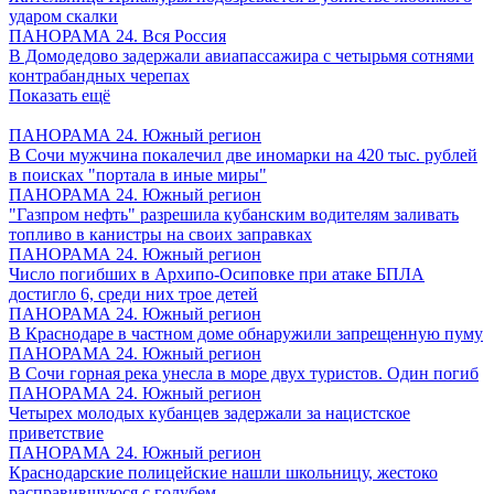
ударом скалки
ПАНОРАМА 24. Вся Россия
В Домодедово задержали авиапассажира с четырьмя сотнями
контрабандных черепах
Показать ещё
ПАНОРАМА 24. Южный регион
В Сочи мужчина покалечил две иномарки на 420 тыс. рублей
в поисках "портала в иные миры"
ПАНОРАМА 24. Южный регион
"Газпром нефть" разрешила кубанским водителям заливать
топливо в канистры на своих заправках
ПАНОРАМА 24. Южный регион
Число погибших в Архипо-Осиповке при атаке БПЛА
достигло 6, среди них трое детей
ПАНОРАМА 24. Южный регион
В Краснодаре в частном доме обнаружили запрещенную пуму
ПАНОРАМА 24. Южный регион
В Сочи горная река унесла в море двух туристов. Один погиб
ПАНОРАМА 24. Южный регион
Четырех молодых кубанцев задержали за нацистское
приветствие
ПАНОРАМА 24. Южный регион
Краснодарские полицейские нашли школьницу, жестоко
расправившуюся с голубем