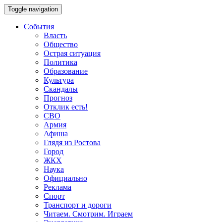
Toggle navigation
События
Власть
Общество
Острая ситуация
Политика
Образование
Культура
Скандалы
Прогноз
Отклик есть!
СВО
Армия
Афиша
Глядя из Ростова
Город
ЖКХ
Наука
Официально
Реклама
Спорт
Транспорт и дороги
Читаем. Смотрим. Играем