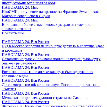
инструктор-пилот выпал за борт
ПАНОРАМА 24. Мир
ИноСМИ: покушение на президента Франции Эмманюэля
Макрона совершено в Сирии
ПАНОРАМА 24. Мир
Во Франции более 2 тыс. человек умерли за неделю от
аномального зноя
Показать ещё
ПАНОРАМА 24. Вся Россия
Суд в Москве запретил пенсионерке держать в квартире удава
и крокодила
ПАНОРАМА 24. Вся Россия
Сахалинские рыбаки поймали полтонны редкой рыбы-фугу,
она же - рыба-собака
ПАНОРАМА 24. Вся Россия
Россиянин похитил в аптеке виагру и был задержан по
горячим следам
ПАНОРАМА 24. Вся Россия
Детей мигрантов обязали покинуть Россию по достижении
18-летия
ПАНОРАМА 24. Вся Россия
Медвежат-попрошаек удалили с трассы на Сахалине
ПАНОРАМА 24. Вся Россия
Жительница Приамурья подозревается в убийстве любимого