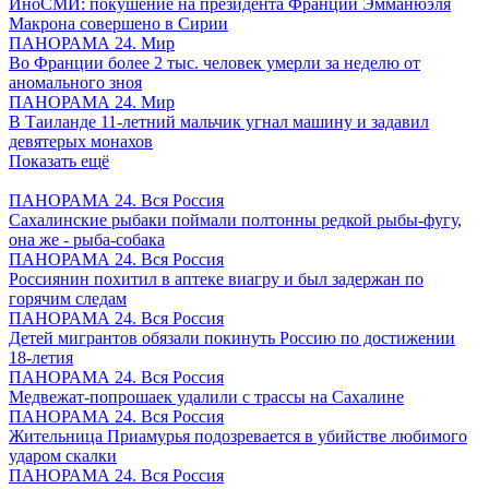
ИноСМИ: покушение на президента Франции Эмманюэля
Макрона совершено в Сирии
ПАНОРАМА 24. Мир
Во Франции более 2 тыс. человек умерли за неделю от
аномального зноя
ПАНОРАМА 24. Мир
В Таиланде 11-летний мальчик угнал машину и задавил
девятерых монахов
Показать ещё
ПАНОРАМА 24. Вся Россия
Сахалинские рыбаки поймали полтонны редкой рыбы-фугу,
она же - рыба-собака
ПАНОРАМА 24. Вся Россия
Россиянин похитил в аптеке виагру и был задержан по
горячим следам
ПАНОРАМА 24. Вся Россия
Детей мигрантов обязали покинуть Россию по достижении
18-летия
ПАНОРАМА 24. Вся Россия
Медвежат-попрошаек удалили с трассы на Сахалине
ПАНОРАМА 24. Вся Россия
Жительница Приамурья подозревается в убийстве любимого
ударом скалки
ПАНОРАМА 24. Вся Россия