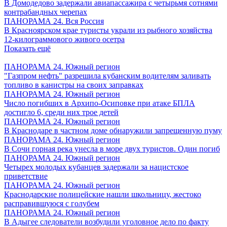
В Домодедово задержали авиапассажира с четырьмя сотнями
контрабандных черепах
ПАНОРАМА 24. Вся Россия
В Красноярском крае туристы украли из рыбного хозяйства
12-килограммового живого осетра
Показать ещё
ПАНОРАМА 24. Южный регион
"Газпром нефть" разрешила кубанским водителям заливать
топливо в канистры на своих заправках
ПАНОРАМА 24. Южный регион
Число погибших в Архипо-Осиповке при атаке БПЛА
достигло 6, среди них трое детей
ПАНОРАМА 24. Южный регион
В Краснодаре в частном доме обнаружили запрещенную пуму
ПАНОРАМА 24. Южный регион
В Сочи горная река унесла в море двух туристов. Один погиб
ПАНОРАМА 24. Южный регион
Четырех молодых кубанцев задержали за нацистское
приветствие
ПАНОРАМА 24. Южный регион
Краснодарские полицейские нашли школьницу, жестоко
расправившуюся с голубем
ПАНОРАМА 24. Южный регион
В Адыгее следователи возбудили уголовное дело по факту