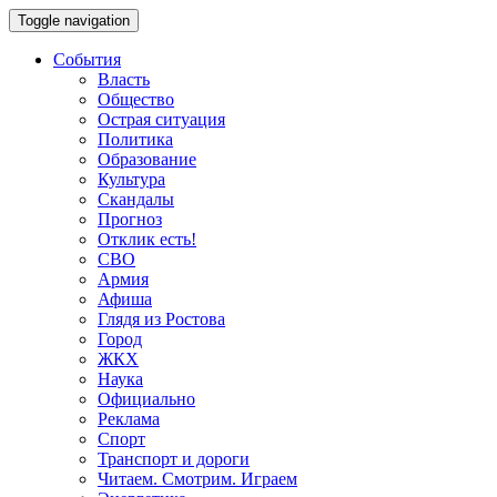
Toggle navigation
События
Власть
Общество
Острая ситуация
Политика
Образование
Культура
Скандалы
Прогноз
Отклик есть!
СВО
Армия
Афиша
Глядя из Ростова
Город
ЖКХ
Наука
Официально
Реклама
Спорт
Транспорт и дороги
Читаем. Смотрим. Играем