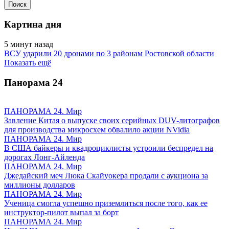
Картина дня
5 минут назад
ВСУ ударили 20 дронами по 3 районам Ростовской области
Показать ещё
Панорама
24
ПАНОРАМА 24. Мир
Завление Китая о выпуске своих серийных DUV-литографов
для производства микросхем обвалило акции NVidia
ПАНОРАМА 24. Мир
В США байкеры и квадроциклисты устроили беспредел на
дорогах Лонг-Айленда
ПАНОРАМА 24. Мир
Джедайский меч Люка Скайуокера продали с аукциона за
миллионы долларов
ПАНОРАМА 24. Мир
Ученица смогла успешно приземлиться после того, как ее
инструктор-пилот выпал за борт
ПАНОРАМА 24. Мир