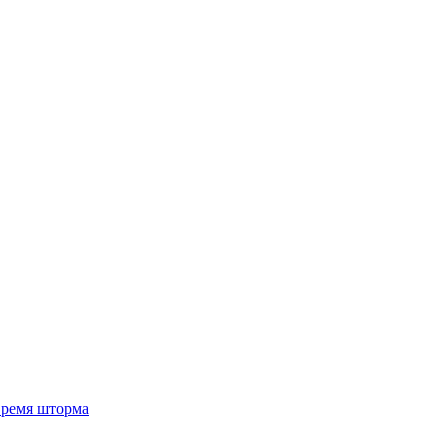
 время шторма