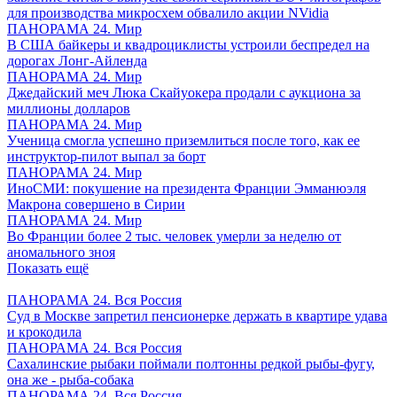
для производства микросхем обвалило акции NVidia
ПАНОРАМА 24. Мир
В США байкеры и квадроциклисты устроили беспредел на
дорогах Лонг-Айленда
ПАНОРАМА 24. Мир
Джедайский меч Люка Скайуокера продали с аукциона за
миллионы долларов
ПАНОРАМА 24. Мир
Ученица смогла успешно приземлиться после того, как ее
инструктор-пилот выпал за борт
ПАНОРАМА 24. Мир
ИноСМИ: покушение на президента Франции Эмманюэля
Макрона совершено в Сирии
ПАНОРАМА 24. Мир
Во Франции более 2 тыс. человек умерли за неделю от
аномального зноя
Показать ещё
ПАНОРАМА 24. Вся Россия
Суд в Москве запретил пенсионерке держать в квартире удава
и крокодила
ПАНОРАМА 24. Вся Россия
Сахалинские рыбаки поймали полтонны редкой рыбы-фугу,
она же - рыба-собака
ПАНОРАМА 24. Вся Россия