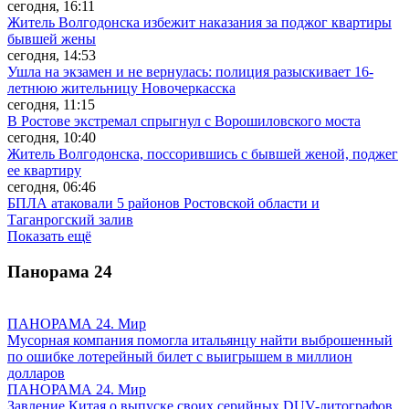
сегодня, 16:11
Житель Волгодонска избежит наказания за поджог квартиры
бывшей жены
сегодня, 14:53
Ушла на экзамен и не вернулась: полиция разыскивает 16-
летнюю жительницу Новочеркасска
сегодня, 11:15
В Ростове экстремал спрыгнул с Ворошиловского моста
сегодня, 10:40
Житель Волгодонска, поссорившись с бывшей женой, поджег
ее квартиру
сегодня, 06:46
БПЛА атаковали 5 районов Ростовской области и
Таганрогский залив
Показать ещё
Панорама
24
ПАНОРАМА 24. Мир
Мусорная компания помогла итальянцу найти выброшенный
по ошибке лотерейный билет с выигрышем в миллион
долларов
ПАНОРАМА 24. Мир
Завление Китая о выпуске своих серийных DUV-литографов