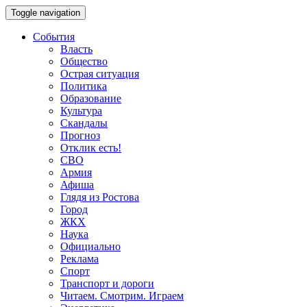
Toggle navigation
События
Власть
Общество
Острая ситуация
Политика
Образование
Культура
Скандалы
Прогноз
Отклик есть!
СВО
Армия
Афиша
Глядя из Ростова
Город
ЖКХ
Наука
Официально
Реклама
Спорт
Транспорт и дороги
Читаем. Смотрим. Играем