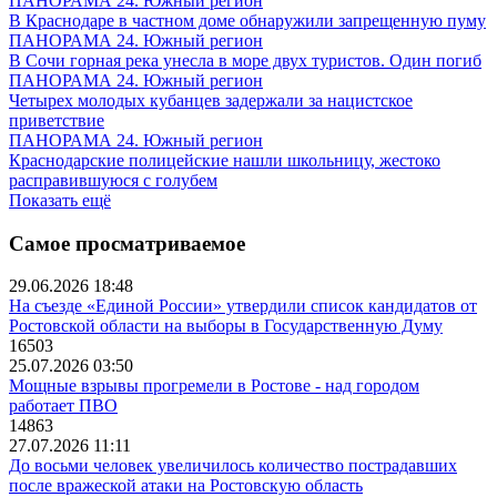
ПАНОРАМА 24. Южный регион
В Краснодаре в частном доме обнаружили запрещенную пуму
ПАНОРАМА 24. Южный регион
В Сочи горная река унесла в море двух туристов. Один погиб
ПАНОРАМА 24. Южный регион
Четырех молодых кубанцев задержали за нацистское
приветствие
ПАНОРАМА 24. Южный регион
Краснодарские полицейские нашли школьницу, жестоко
расправившуюся с голубем
Показать ещё
Самое просматриваемое
29.06.2026 18:48
На съезде «Единой России» утвердили список кандидатов от
Ростовской области на выборы в Государственную Думу
16503
25.07.2026 03:50
Мощные взрывы прогремели в Ростове - над городом
работает ПВО
14863
27.07.2026 11:11
До восьми человек увеличилось количество пострадавших
после вражеской атаки на Ростовскую область