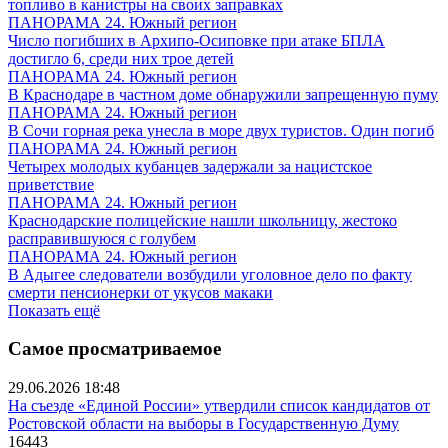
топливо в канистры на своих заправках
ПАНОРАМА 24. Южный регион
Число погибших в Архипо-Осиповке при атаке БПЛА
достигло 6, среди них трое детей
ПАНОРАМА 24. Южный регион
В Краснодаре в частном доме обнаружили запрещенную пуму
ПАНОРАМА 24. Южный регион
В Сочи горная река унесла в море двух туристов. Один погиб
ПАНОРАМА 24. Южный регион
Четырех молодых кубанцев задержали за нацистское
приветствие
ПАНОРАМА 24. Южный регион
Краснодарские полицейские нашли школьницу, жестоко
расправившуюся с голубем
ПАНОРАМА 24. Южный регион
В Адыгее следователи возбудили уголовное дело по факту
смерти пенсионерки от укусов макаки
Показать ещё
Самое просматриваемое
29.06.2026 18:48
На съезде «Единой России» утвердили список кандидатов от
Ростовской области на выборы в Государственную Думу
16443