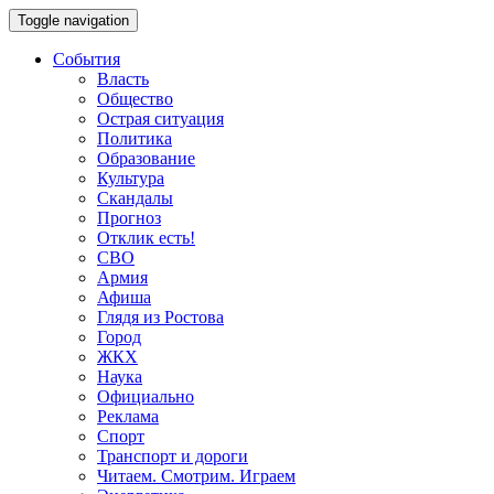
Toggle navigation
События
Власть
Общество
Острая ситуация
Политика
Образование
Культура
Скандалы
Прогноз
Отклик есть!
СВО
Армия
Афиша
Глядя из Ростова
Город
ЖКХ
Наука
Официально
Реклама
Спорт
Транспорт и дороги
Читаем. Смотрим. Играем