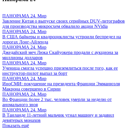
ПАНОРАМА 24. Мир
Завление Китая о выпуске своих серийных DUV-литографов
для производства микросхем обвалило акции NVidia
ПАНОРАМА 24. Мир
В США байкеры и квадроциклисты устроили беспредел на
дорогах Лонг-Айленда
ПАНОРАМА 24. Мир
Джедайский меч Люка Скайуокера продали с аукциона за
миллионы долларов
ПАНОРАМА 24. Мир
Ученица смогла успешно приземлиться после того, как ее
инструктор-пилот выпал за борт
ПАНОРАМА 24. Мир
ИноСМИ: покушение на президента Франции Эмманюэля
Макрона совершено в Сирии
ПАНОРАМА 24. Мир
Во Франции более 2 тыс. человек умерли за неделю от
аномального зноя
ПАНОРАМА 24. Мир
В Таиланде 11-летний мальчик угнал машину и задавил
девятерых монахов
Показать ещё