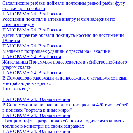
Сахалинские рыбаки поймали полтонны редкой рыбы-фугу,
она же - рыба-собака
ПАНОРАМА 24. Вся Россия
Россиянин похитил в аптеке виагру и был задержан по
горячим следам
ПАНОРАМА 24. Вся Россия
Детей мигрантов обязали покинуть Россию по достижении
18-летия
ПАНОРАМА 24. Вся Россия
Медвежат-попрошаек удалили с трассы на Сахалине
ПАНОРАМА 24. Вся Россия
Жительница Приамурья подозревается в убийстве любимого
ударом скалки
ПАНОРАМА 24. Вся Россия
В Домодедово задержали авиапассажира с четырьмя сотнями
контрабандных черепах
Показать ещё
ПАНОРАМА 24. Южный регион
В Сочи мужчина покалечил две иномарки на 420 тыс. рублей
в поисках "портала в иные миры"
ПАНОРАМА 24. Южный регион
"Газпром нефть" разрешила кубанским водителям заливать
топливо в канистры на своих заправках
ПАНОРАМА 24. Южный регион