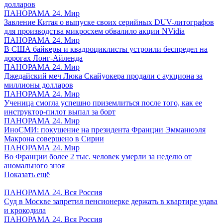
долларов
ПАНОРАМА 24. Мир
Завление Китая о выпуске своих серийных DUV-литографов
для производства микросхем обвалило акции NVidia
ПАНОРАМА 24. Мир
В США байкеры и квадроциклисты устроили беспредел на
дорогах Лонг-Айленда
ПАНОРАМА 24. Мир
Джедайский меч Люка Скайуокера продали с аукциона за
миллионы долларов
ПАНОРАМА 24. Мир
Ученица смогла успешно приземлиться после того, как ее
инструктор-пилот выпал за борт
ПАНОРАМА 24. Мир
ИноСМИ: покушение на президента Франции Эмманюэля
Макрона совершено в Сирии
ПАНОРАМА 24. Мир
Во Франции более 2 тыс. человек умерли за неделю от
аномального зноя
Показать ещё
ПАНОРАМА 24. Вся Россия
Суд в Москве запретил пенсионерке держать в квартире удава
и крокодила
ПАНОРАМА 24. Вся Россия