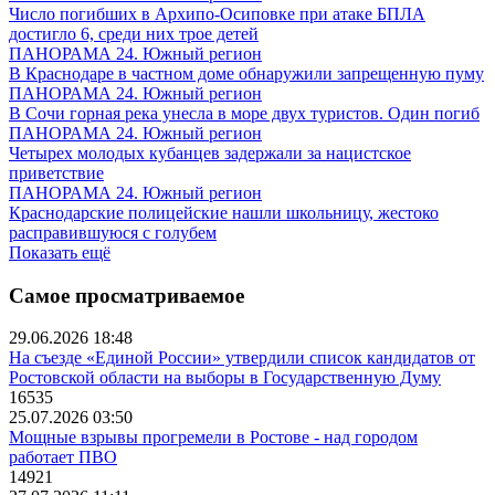
Число погибших в Архипо-Осиповке при атаке БПЛА
достигло 6, среди них трое детей
ПАНОРАМА 24. Южный регион
В Краснодаре в частном доме обнаружили запрещенную пуму
ПАНОРАМА 24. Южный регион
В Сочи горная река унесла в море двух туристов. Один погиб
ПАНОРАМА 24. Южный регион
Четырех молодых кубанцев задержали за нацистское
приветствие
ПАНОРАМА 24. Южный регион
Краснодарские полицейские нашли школьницу, жестоко
расправившуюся с голубем
Показать ещё
Самое просматриваемое
29.06.2026 18:48
На съезде «Единой России» утвердили список кандидатов от
Ростовской области на выборы в Государственную Думу
16535
25.07.2026 03:50
Мощные взрывы прогремели в Ростове - над городом
работает ПВО
14921