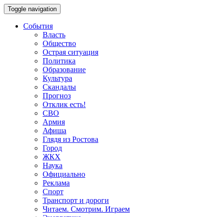
Toggle navigation
События
Власть
Общество
Острая ситуация
Политика
Образование
Культура
Скандалы
Прогноз
Отклик есть!
СВО
Армия
Афиша
Глядя из Ростова
Город
ЖКХ
Наука
Официально
Реклама
Спорт
Транспорт и дороги
Читаем. Смотрим. Играем