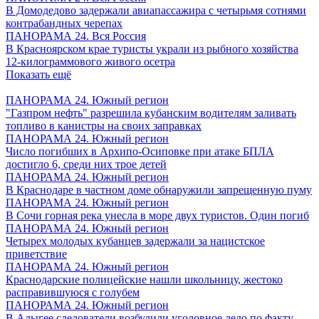
В Домодедово задержали авиапассажира с четырьмя сотнями
контрабандных черепах
ПАНОРАМА 24. Вся Россия
В Красноярском крае туристы украли из рыбного хозяйства
12-килограммового живого осетра
Показать ещё
ПАНОРАМА 24. Южный регион
"Газпром нефть" разрешила кубанским водителям заливать
топливо в канистры на своих заправках
ПАНОРАМА 24. Южный регион
Число погибших в Архипо-Осиповке при атаке БПЛА
достигло 6, среди них трое детей
ПАНОРАМА 24. Южный регион
В Краснодаре в частном доме обнаружили запрещенную пуму
ПАНОРАМА 24. Южный регион
В Сочи горная река унесла в море двух туристов. Один погиб
ПАНОРАМА 24. Южный регион
Четырех молодых кубанцев задержали за нацистское
приветствие
ПАНОРАМА 24. Южный регион
Краснодарские полицейские нашли школьницу, жестоко
расправившуюся с голубем
ПАНОРАМА 24. Южный регион
В Адыгее следователи возбудили уголовное дело по факту