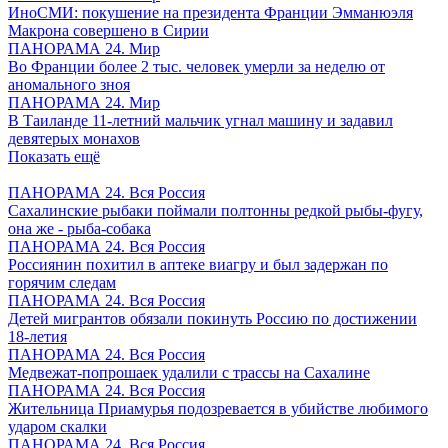
ИноСМИ: покушение на президента Франции Эмманюэля
Макрона совершено в Сирии
ПАНОРАМА 24. Мир
Во Франции более 2 тыс. человек умерли за неделю от
аномального зноя
ПАНОРАМА 24. Мир
В Таиланде 11-летний мальчик угнал машину и задавил
девятерых монахов
Показать ещё
ПАНОРАМА 24. Вся Россия
Сахалинские рыбаки поймали полтонны редкой рыбы-фугу,
она же - рыба-собака
ПАНОРАМА 24. Вся Россия
Россиянин похитил в аптеке виагру и был задержан по
горячим следам
ПАНОРАМА 24. Вся Россия
Детей мигрантов обязали покинуть Россию по достижении
18-летия
ПАНОРАМА 24. Вся Россия
Медвежат-попрошаек удалили с трассы на Сахалине
ПАНОРАМА 24. Вся Россия
Жительница Приамурья подозревается в убийстве любимого
ударом скалки
ПАНОРАМА 24. Вся Россия