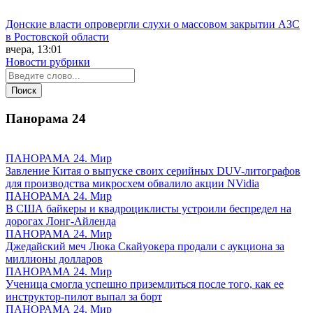
Донские власти опровергли слухи о массовом закрытии АЗС
в Ростовской области
вчера, 13:01
Новости рубрики
Панорама
24
ПАНОРАМА 24. Мир
Завление Китая о выпуске своих серийных DUV-литографов
для производства микросхем обвалило акции NVidia
ПАНОРАМА 24. Мир
В США байкеры и квадроциклисты устроили беспредел на
дорогах Лонг-Айленда
ПАНОРАМА 24. Мир
Джедайский меч Люка Скайуокера продали с аукциона за
миллионы долларов
ПАНОРАМА 24. Мир
Ученица смогла успешно приземлиться после того, как ее
инструктор-пилот выпал за борт
ПАНОРАМА 24. Мир