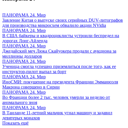
ПАНОРАМА 24. Мир
Завление Китая о выпуске своих серийных DUV-литографов
для производства микросхем обвалило акции NVidia
ПАНОРАМА 24. Мир
В США байкеры и квадроциклисты устроили беспредел на
дорогах Лонг-Айленда
ПАНОРАМА 24. Мир
Джедайский меч Люка Скайуокера продали с аукциона за
миллионы долларов
ПАНОРАМА 24. Мир
Ученица смогла успешно приземлиться после того, как ее
инструктор-пилот выпал за борт
ПАНОРАМА 24. Мир
ИноСМИ: покушение на президента Франции Эмманюэля
Макрона совершено в Сирии
ПАНОРАМА 24. Мир
Во Франции более 2 тыс. человек умерли за неделю от
аномального зноя
ПАНОРАМА 24. Мир
В Таиланде 11-летний мальчик угнал машину и задавил
девятерых монахов
Показать ещё