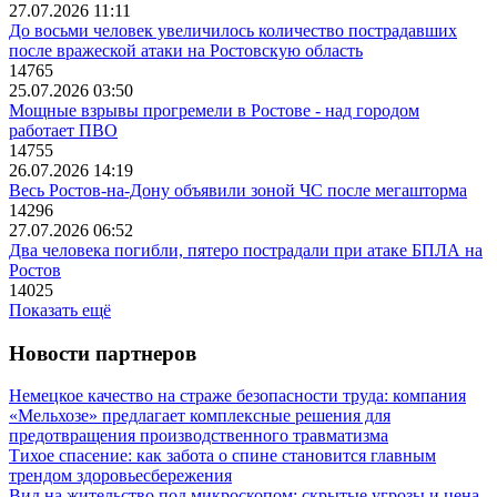
27.07.2026 11:11
До восьми человек увеличилось количество пострадавших
после вражеской атаки на Ростовскую область
14765
25.07.2026 03:50
Мощные взрывы прогремели в Ростове - над городом
работает ПВО
14755
26.07.2026 14:19
Весь Ростов-на-Дону объявили зоной ЧС после мегашторма
14296
27.07.2026 06:52
Два человека погибли, пятеро пострадали при атаке БПЛА на
Ростов
14025
Показать ещё
Новости партнеров
Немецкое качество на страже безопасности труда: компания
«Мельхозе» предлагает комплексные решения для
предотвращения производственного травматизма
Тихое спасение: как забота о спине становится главным
трендом здоровьесбережения
Вид на жительство под микроскопом: скрытые угрозы и цена