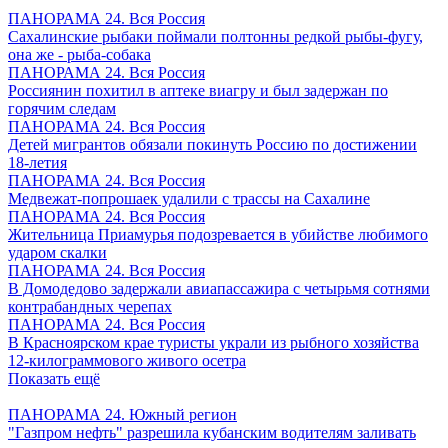
ПАНОРАМА 24. Вся Россия
Сахалинские рыбаки поймали полтонны редкой рыбы-фугу,
она же - рыба-собака
ПАНОРАМА 24. Вся Россия
Россиянин похитил в аптеке виагру и был задержан по
горячим следам
ПАНОРАМА 24. Вся Россия
Детей мигрантов обязали покинуть Россию по достижении
18-летия
ПАНОРАМА 24. Вся Россия
Медвежат-попрошаек удалили с трассы на Сахалине
ПАНОРАМА 24. Вся Россия
Жительница Приамурья подозревается в убийстве любимого
ударом скалки
ПАНОРАМА 24. Вся Россия
В Домодедово задержали авиапассажира с четырьмя сотнями
контрабандных черепах
ПАНОРАМА 24. Вся Россия
В Красноярском крае туристы украли из рыбного хозяйства
12-килограммового живого осетра
Показать ещё
ПАНОРАМА 24. Южный регион
"Газпром нефть" разрешила кубанским водителям заливать