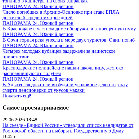
топливо в канистры на своих заправках
ПАНОРАМА 24. Южный регион
Число погибших в Архипо-Осиповке при атаке БПЛА
достигло 6, среди них трое детей
ПАНОРАМА 24. Южный регион
В Краснодаре в частном доме обнаружили запрещенную пуму
ПАНОРАМА 24. Южный регион
В Сочи горная река унесла в море двух туристов. Один погиб
ПАНОРАМА 24. Южный регион
Четырех молодых кубанцев задержали за нацистское
приветствие
ПАНОРАМА 24. Южный регион
Краснодарские полицейские нашли школьницу, жестоко
расправившуюся с голубем
ПАНОРАМА 24. Южный регион
В Адыгее следователи возбудили уголовное дело по факту
смерти пенсионерки от укусов макаки
Показать ещё
Самое просматриваемое
29.06.2026 18:48
На съезде «Единой России» утвердили список кандидатов от
Ростовской области на выборы в Государственную Думу
16455