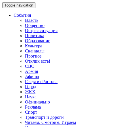
Toggle navigation
События
Власть
Общество
Острая ситуация
Политика
Образование
Культура
Скандалы
Прогноз
Отклик есть!
СВО
Армия
Афиша
Глядя из Ростова
Город
ЖКХ
Наука
Официально
Реклама
Спорт
Транспорт и дороги
Читаем. Смотрим. Играем