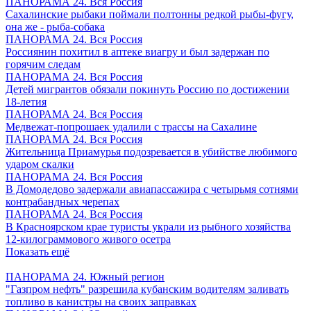
ПАНОРАМА 24. Вся Россия
Сахалинские рыбаки поймали полтонны редкой рыбы-фугу,
она же - рыба-собака
ПАНОРАМА 24. Вся Россия
Россиянин похитил в аптеке виагру и был задержан по
горячим следам
ПАНОРАМА 24. Вся Россия
Детей мигрантов обязали покинуть Россию по достижении
18-летия
ПАНОРАМА 24. Вся Россия
Медвежат-попрошаек удалили с трассы на Сахалине
ПАНОРАМА 24. Вся Россия
Жительница Приамурья подозревается в убийстве любимого
ударом скалки
ПАНОРАМА 24. Вся Россия
В Домодедово задержали авиапассажира с четырьмя сотнями
контрабандных черепах
ПАНОРАМА 24. Вся Россия
В Красноярском крае туристы украли из рыбного хозяйства
12-килограммового живого осетра
Показать ещё
ПАНОРАМА 24. Южный регион
"Газпром нефть" разрешила кубанским водителям заливать
топливо в канистры на своих заправках