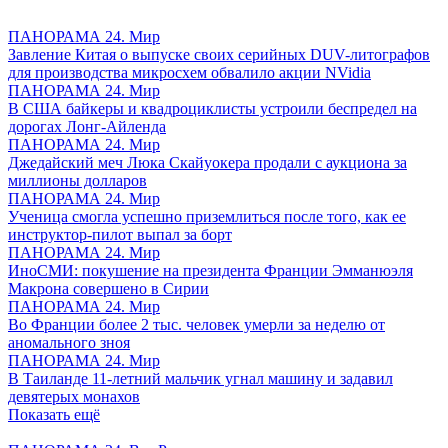
ПАНОРАМА 24. Мир
Завление Китая о выпуске своих серийных DUV-литографов
для производства микросхем обвалило акции NVidia
ПАНОРАМА 24. Мир
В США байкеры и квадроциклисты устроили беспредел на
дорогах Лонг-Айленда
ПАНОРАМА 24. Мир
Джедайский меч Люка Скайуокера продали с аукциона за
миллионы долларов
ПАНОРАМА 24. Мир
Ученица смогла успешно приземлиться после того, как ее
инструктор-пилот выпал за борт
ПАНОРАМА 24. Мир
ИноСМИ: покушение на президента Франции Эмманюэля
Макрона совершено в Сирии
ПАНОРАМА 24. Мир
Во Франции более 2 тыс. человек умерли за неделю от
аномального зноя
ПАНОРАМА 24. Мир
В Таиланде 11-летний мальчик угнал машину и задавил
девятерых монахов
Показать ещё