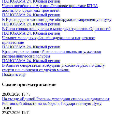
ПАНОРАМА 24. Южный регион
Число погибших в Архипо-Осиповке при атаке БПЛА
достигло 6, среди них трое детей
ПАНОРАМА 24. Южный регион
В Краснодаре в частном доме обнаружили запрещенную пуму
ПАНОРАМА 24. Южный регион
В Сочи горная река унесла в море двух туристов. Один погиб
ПАНОРАМА 24. Южный регион
Четырех молодых кубанцев задержали за нацистское
приветствие
ПАНОРАМА 24. Южный регион
Краснодарские полицейские нашли школьницу, жестоко
расправившуюся с голубем
ПАНОРАМА 24. Южный регион
В Адыгее следователи возбудили уголовное дело по факту
смерти пенсионерки от укусов макаки
Показать ещё
Самое просматриваемое
29.06.2026 18:48
На съезде «Единой России» утвердили список кандидатов от
Ростовской области на выборы в Государственную Думу
16460
27.07.2026 11:11