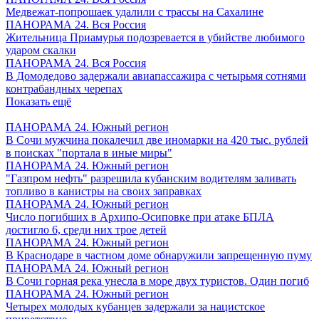
Медвежат-попрошаек удалили с трассы на Сахалине
ПАНОРАМА 24. Вся Россия
Жительница Приамурья подозревается в убийстве любимого
ударом скалки
ПАНОРАМА 24. Вся Россия
В Домодедово задержали авиапассажира с четырьмя сотнями
контрабандных черепах
Показать ещё
ПАНОРАМА 24. Южный регион
В Сочи мужчина покалечил две иномарки на 420 тыс. рублей
в поисках "портала в иные миры"
ПАНОРАМА 24. Южный регион
"Газпром нефть" разрешила кубанским водителям заливать
топливо в канистры на своих заправках
ПАНОРАМА 24. Южный регион
Число погибших в Архипо-Осиповке при атаке БПЛА
достигло 6, среди них трое детей
ПАНОРАМА 24. Южный регион
В Краснодаре в частном доме обнаружили запрещенную пуму
ПАНОРАМА 24. Южный регион
В Сочи горная река унесла в море двух туристов. Один погиб
ПАНОРАМА 24. Южный регион
Четырех молодых кубанцев задержали за нацистское