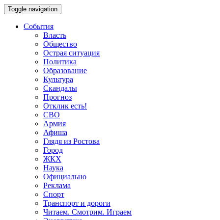
Toggle navigation
События
Власть
Общество
Острая ситуация
Политика
Образование
Культура
Скандалы
Прогноз
Отклик есть!
СВО
Армия
Афиша
Глядя из Ростова
Город
ЖКХ
Наука
Официально
Реклама
Спорт
Транспорт и дороги
Читаем. Смотрим. Играем