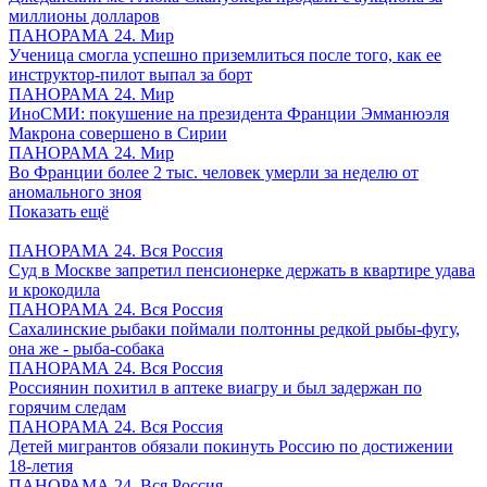
миллионы долларов
ПАНОРАМА 24. Мир
Ученица смогла успешно приземлиться после того, как ее
инструктор-пилот выпал за борт
ПАНОРАМА 24. Мир
ИноСМИ: покушение на президента Франции Эмманюэля
Макрона совершено в Сирии
ПАНОРАМА 24. Мир
Во Франции более 2 тыс. человек умерли за неделю от
аномального зноя
Показать ещё
ПАНОРАМА 24. Вся Россия
Суд в Москве запретил пенсионерке держать в квартире удава
и крокодила
ПАНОРАМА 24. Вся Россия
Сахалинские рыбаки поймали полтонны редкой рыбы-фугу,
она же - рыба-собака
ПАНОРАМА 24. Вся Россия
Россиянин похитил в аптеке виагру и был задержан по
горячим следам
ПАНОРАМА 24. Вся Россия
Детей мигрантов обязали покинуть Россию по достижении
18-летия
ПАНОРАМА 24. Вся Россия