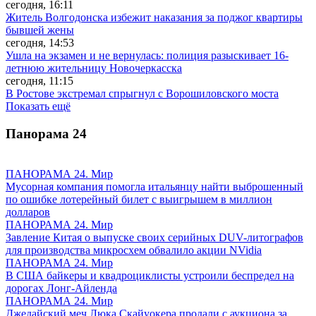
сегодня, 16:11
Житель Волгодонска избежит наказания за поджог квартиры
бывшей жены
сегодня, 14:53
Ушла на экзамен и не вернулась: полиция разыскивает 16-
летнюю жительницу Новочеркасска
сегодня, 11:15
В Ростове экстремал спрыгнул с Ворошиловского моста
Показать ещё
Панорама
24
ПАНОРАМА 24. Мир
Мусорная компания помогла итальянцу найти выброшенный
по ошибке лотерейный билет с выигрышем в миллион
долларов
ПАНОРАМА 24. Мир
Завление Китая о выпуске своих серийных DUV-литографов
для производства микросхем обвалило акции NVidia
ПАНОРАМА 24. Мир
В США байкеры и квадроциклисты устроили беспредел на
дорогах Лонг-Айленда
ПАНОРАМА 24. Мир
Джедайский меч Люка Скайуокера продали с аукциона за