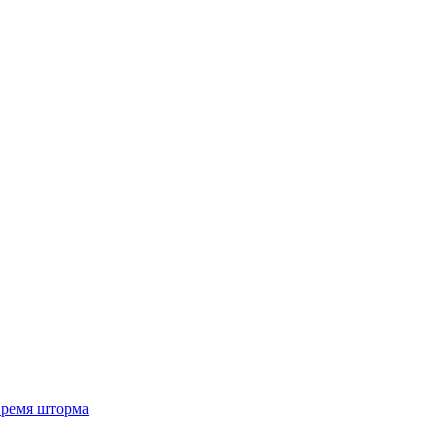
 время шторма