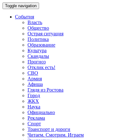
Toggle navigation
События
Власть
Общество
Острая ситуация
Политика
Образование
Культура
Скандалы
Прогноз
Отклик есть!
СВО
Армия
Афиша
Глядя из Ростова
Город
ЖКХ
Наука
Официально
Реклама
Спорт
Транспорт и дороги
Читаем. Смотрим. Играем