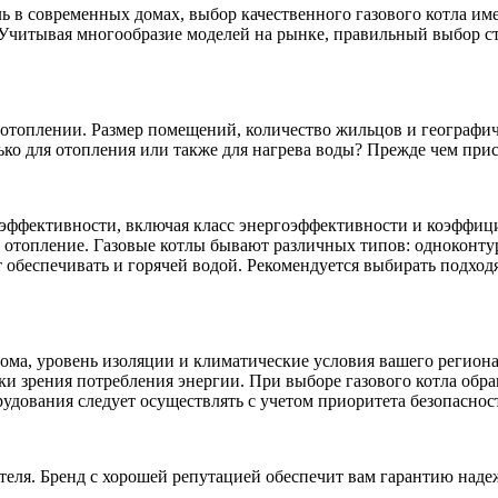
 в современных домах, выбор качественного газового котла имее
 Учитывая многообразие моделей на рынке, правильный выбор ст
 отоплении. Размер помещений, количество жильцов и географич
ько для отопления или также для нагрева воды? Прежде чем прис
оэффективности, включая класс энергоэффективности и коэффици
 отопление. Газовые котлы бывают различных типов: одноконт
 обеспечивать и горячей водой. Рекомендуется выбирать подход
ма, уровень изоляции и климатические условия вашего региона
ки зрения потребления энергии. При выборе газового котла обр
удования следует осуществлять с учетом приоритета безопаснос
еля. Бренд с хорошей репутацией обеспечит вам гарантию надежн