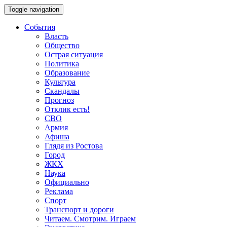
Toggle navigation
События
Власть
Общество
Острая ситуация
Политика
Образование
Культура
Скандалы
Прогноз
Отклик есть!
СВО
Армия
Афиша
Глядя из Ростова
Город
ЖКХ
Наука
Официально
Реклама
Спорт
Транспорт и дороги
Читаем. Смотрим. Играем