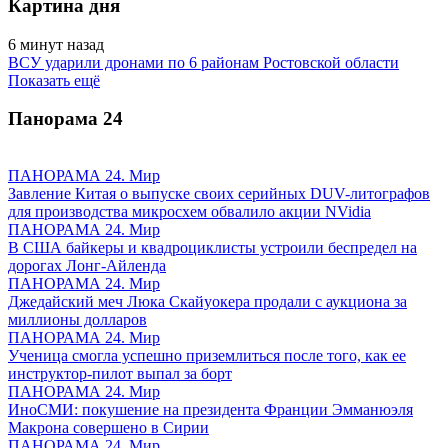
Картина дня
6 минут назад
ВСУ ударили дронами по 6 районам Ростовской области
Показать ещё
Панорама
24
ПАНОРАМА 24. Мир
Завление Китая о выпуске своих серийных DUV-литографов
для производства микросхем обвалило акции NVidia
ПАНОРАМА 24. Мир
В США байкеры и квадроциклисты устроили беспредел на
дорогах Лонг-Айленда
ПАНОРАМА 24. Мир
Джедайский меч Люка Скайуокера продали с аукциона за
миллионы долларов
ПАНОРАМА 24. Мир
Ученица смогла успешно приземлиться после того, как ее
инструктор-пилот выпал за борт
ПАНОРАМА 24. Мир
ИноСМИ: покушение на президента Франции Эмманюэля
Макрона совершено в Сирии
ПАНОРАМА 24. Мир