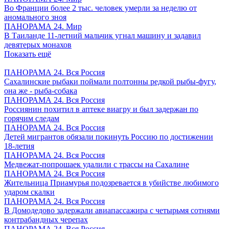
Во Франции более 2 тыс. человек умерли за неделю от
аномального зноя
ПАНОРАМА 24. Мир
В Таиланде 11-летний мальчик угнал машину и задавил
девятерых монахов
Показать ещё
ПАНОРАМА 24. Вся Россия
Сахалинские рыбаки поймали полтонны редкой рыбы-фугу,
она же - рыба-собака
ПАНОРАМА 24. Вся Россия
Россиянин похитил в аптеке виагру и был задержан по
горячим следам
ПАНОРАМА 24. Вся Россия
Детей мигрантов обязали покинуть Россию по достижении
18-летия
ПАНОРАМА 24. Вся Россия
Медвежат-попрошаек удалили с трассы на Сахалине
ПАНОРАМА 24. Вся Россия
Жительница Приамурья подозревается в убийстве любимого
ударом скалки
ПАНОРАМА 24. Вся Россия
В Домодедово задержали авиапассажира с четырьмя сотнями
контрабандных черепах
ПАНОРАМА 24. Вся Россия