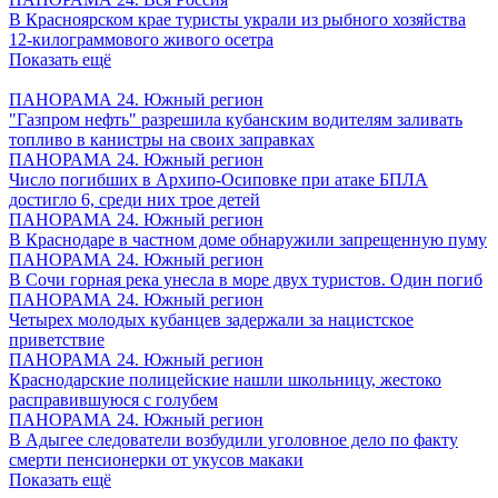
В Красноярском крае туристы украли из рыбного хозяйства
12-килограммового живого осетра
Показать ещё
ПАНОРАМА 24. Южный регион
"Газпром нефть" разрешила кубанским водителям заливать
топливо в канистры на своих заправках
ПАНОРАМА 24. Южный регион
Число погибших в Архипо-Осиповке при атаке БПЛА
достигло 6, среди них трое детей
ПАНОРАМА 24. Южный регион
В Краснодаре в частном доме обнаружили запрещенную пуму
ПАНОРАМА 24. Южный регион
В Сочи горная река унесла в море двух туристов. Один погиб
ПАНОРАМА 24. Южный регион
Четырех молодых кубанцев задержали за нацистское
приветствие
ПАНОРАМА 24. Южный регион
Краснодарские полицейские нашли школьницу, жестоко
расправившуюся с голубем
ПАНОРАМА 24. Южный регион
В Адыгее следователи возбудили уголовное дело по факту
смерти пенсионерки от укусов макаки
Показать ещё