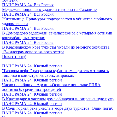
18-летия
ПАНОРАМА 24. Вся Россия
Медвежат-попрошаек удалили с трассы на Сахалине
ПАНОРАМА 24. Вся Россия
Жительница Приамурья подозревается в убийстве любимого
ударом скалки
ПАНОРАМА 24. Вся Россия
В Домодедово задержали авиапассажира с четырьмя сотнями
контрабандных черепах
ПАНОРАМА 24. Вся Россия
В Красноярском крае туристы украли из рыбного хозяйства
12-килограммового живого осетра
Показать ещё
ПАНОРАМА 24. Южный регион
"Газпром нефть" разрешила кубанским водителям заливать
топливо в канистры на своих заправках
ПАНОРАМА 24. Южный регион
Число погибших в Архипо-Осиповке при атаке БПЛА
достигло 6, среди них трое детей
ПАНОРАМА 24. Южный регион
В Краснодаре в частном доме обнаружили запрещенную пуму
ПАНОРАМА 24. Южный регион
В Сочи горная река унесла в море двух туристов. Один погиб
ПАНОРАМА 24. Южный регион