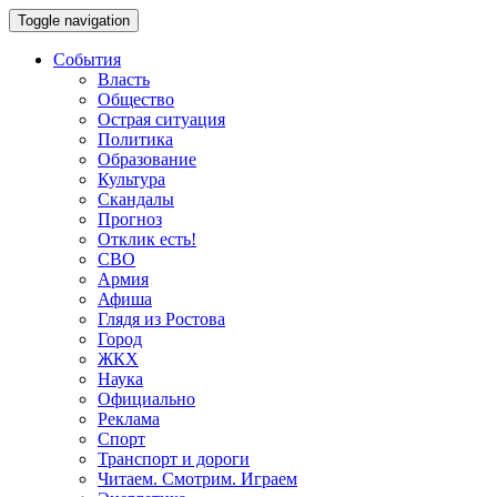
Toggle navigation
События
Власть
Общество
Острая ситуация
Политика
Образование
Культура
Скандалы
Прогноз
Отклик есть!
СВО
Армия
Афиша
Глядя из Ростова
Город
ЖКХ
Наука
Официально
Реклама
Спорт
Транспорт и дороги
Читаем. Смотрим. Играем