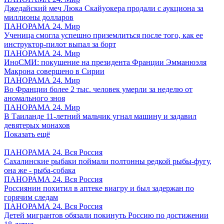
Джедайский меч Люка Скайуокера продали с аукциона за
миллионы долларов
ПАНОРАМА 24. Мир
Ученица смогла успешно приземлиться после того, как ее
инструктор-пилот выпал за борт
ПАНОРАМА 24. Мир
ИноСМИ: покушение на президента Франции Эмманюэля
Макрона совершено в Сирии
ПАНОРАМА 24. Мир
Во Франции более 2 тыс. человек умерли за неделю от
аномального зноя
ПАНОРАМА 24. Мир
В Таиланде 11-летний мальчик угнал машину и задавил
девятерых монахов
Показать ещё
ПАНОРАМА 24. Вся Россия
Сахалинские рыбаки поймали полтонны редкой рыбы-фугу,
она же - рыба-собака
ПАНОРАМА 24. Вся Россия
Россиянин похитил в аптеке виагру и был задержан по
горячим следам
ПАНОРАМА 24. Вся Россия
Детей мигрантов обязали покинуть Россию по достижении