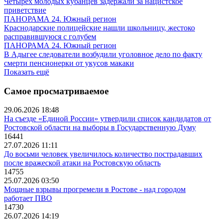
Четырех молодых кубанцев задержали за нацистское
приветствие
ПАНОРАМА 24. Южный регион
Краснодарские полицейские нашли школьницу, жестоко
расправившуюся с голубем
ПАНОРАМА 24. Южный регион
В Адыгее следователи возбудили уголовное дело по факту
смерти пенсионерки от укусов макаки
Показать ещё
Самое просматриваемое
29.06.2026 18:48
На съезде «Единой России» утвердили список кандидатов от
Ростовской области на выборы в Государственную Думу
16441
27.07.2026 11:11
До восьми человек увеличилось количество пострадавших
после вражеской атаки на Ростовскую область
14755
25.07.2026 03:50
Мощные взрывы прогремели в Ростове - над городом
работает ПВО
14730
26.07.2026 14:19