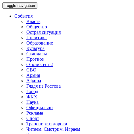
Toggle navigation
События
Власть
Общество
Острая ситуация
Политика
Образование
Культура
Скандалы
Прогноз
Отклик есть!
СВО
Армия
Афиша
Глядя из Ростова
Город
ЖКХ
Наука
Официально
Реклама
Спорт
Транспорт и дороги
Читаем. Смотрим. Играем