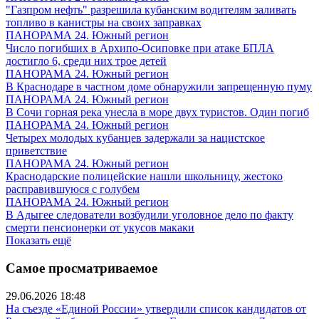
"Газпром нефть" разрешила кубанским водителям заливать
топливо в канистры на своих заправках
ПАНОРАМА 24. Южный регион
Число погибших в Архипо-Осиповке при атаке БПЛА
достигло 6, среди них трое детей
ПАНОРАМА 24. Южный регион
В Краснодаре в частном доме обнаружили запрещенную пуму
ПАНОРАМА 24. Южный регион
В Сочи горная река унесла в море двух туристов. Один погиб
ПАНОРАМА 24. Южный регион
Четырех молодых кубанцев задержали за нацистское
приветствие
ПАНОРАМА 24. Южный регион
Краснодарские полицейские нашли школьницу, жестоко
расправившуюся с голубем
ПАНОРАМА 24. Южный регион
В Адыгее следователи возбудили уголовное дело по факту
смерти пенсионерки от укусов макаки
Показать ещё
Самое просматриваемое
29.06.2026 18:48
На съезде «Единой России» утвердили список кандидатов от