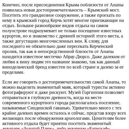
Конечно, после присоединения Крыма поблизости от Анапы
появилась новая достопримечательность – Крымский мост.
Посетить это грандиозное сооружение, а также проехать по
нему в крымский город Керчь хотят многие приезжающие на
отдых. Большое разнообразие видов отдыха на самом
полуострове подразумевает не только посещение известных
курортов, но и знакомство с древней историей этого места, а
также дегустацию многочисленных вин. К слову, для
последнего не обязательно даже пересекать Керченский
пролив, так как в непосредственной близости от Анапы
находится известное местечко Абрау-Дюрсо. Даже далеким от
любви к вину людям это название знакомо, так как данный
винодельческий бренд известен по всей стране и далеко за ее
пределами.
Если же говорить о достопримечательностях самой Анапы, то
можно выделить знаменитый маяк, который туристы активно
фотографируют и даже рискуют. Музей Горгиппия позволяет
отправиться в глубокую древность, когда на месте
современного курортного города располагалось поселение,
называемые Синдинской гаванью. Удивительно много с тех
крайне далеких времен осталось и сейчас, представ взору всех
желающих после обнаружения археологами. Ценителям более
активного отдыха будет приятно посетить знаменитый
аквапарк «Золотой Пляж», либо аквариум «Батискаф».