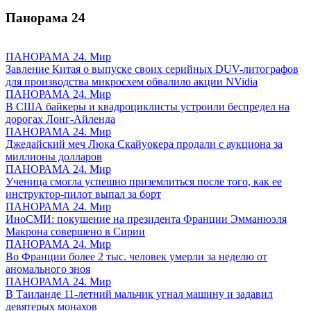
Панорама
24
ПАНОРАМА 24. Мир
Завление Китая о выпуске своих серийных DUV-литографов
для производства микросхем обвалило акции NVidia
ПАНОРАМА 24. Мир
В США байкеры и квадроциклисты устроили беспредел на
дорогах Лонг-Айленда
ПАНОРАМА 24. Мир
Джедайский меч Люка Скайуокера продали с аукциона за
миллионы долларов
ПАНОРАМА 24. Мир
Ученица смогла успешно приземлиться после того, как ее
инструктор-пилот выпал за борт
ПАНОРАМА 24. Мир
ИноСМИ: покушение на президента Франции Эмманюэля
Макрона совершено в Сирии
ПАНОРАМА 24. Мир
Во Франции более 2 тыс. человек умерли за неделю от
аномального зноя
ПАНОРАМА 24. Мир
В Таиланде 11-летний мальчик угнал машину и задавил
девятерых монахов