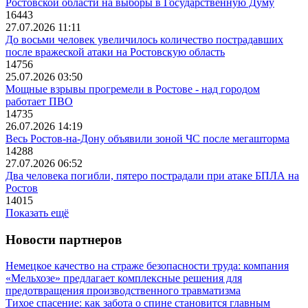
Ростовской области на выборы в Государственную Думу
16443
27.07.2026 11:11
До восьми человек увеличилось количество пострадавших
после вражеской атаки на Ростовскую область
14756
25.07.2026 03:50
Мощные взрывы прогремели в Ростове - над городом
работает ПВО
14735
26.07.2026 14:19
Весь Ростов-на-Дону объявили зоной ЧС после мегашторма
14288
27.07.2026 06:52
Два человека погибли, пятеро пострадали при атаке БПЛА на
Ростов
14015
Показать ещё
Новости партнеров
Немецкое качество на страже безопасности труда: компания
«Мельхозе» предлагает комплексные решения для
предотвращения производственного травматизма
Тихое спасение: как забота о спине становится главным