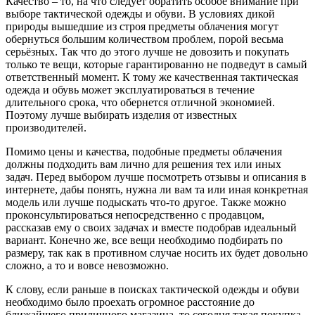
Качество – то, на что следует обратить особое внимание при
выборе тактической одежды и обуви. В условиях дикой
природы вышедшие из строя предметы облачения могут
обернуться большим количеством проблем, порой весьма
серьёзных. Так что до этого лучше не довозить и покупать
только те вещи, которые гарантированно не подведут в самый
ответственный момент. К тому же качественная тактическая
одежда и обувь может эксплуатироваться в течение
длительного срока, что обернется отличной экономией.
Поэтому лучше выбирать изделия от известных
производителей.
Помимо цены и качества, подобные предметы облачения
должны подходить вам лично для решения тех или иных
задач. Перед выбором лучше посмотреть отзывы и описания в
интернете, дабы понять, нужна ли вам та или иная конкретная
модель или лучше подыскать что-то другое. Также можно
проконсультироваться непосредственно с продавцом,
рассказав ему о своих задачах и вместе подобрав идеальный
вариант. Конечно же, все вещи необходимо подбирать по
размеру, так как в противном случае носить их будет довольно
сложно, а то и вовсе невозможно.
К слову, если раньше в поисках тактической одежды и обуви
необходимо было проехать огромное расстояние до
ближайшего приличного магазина, то сегодня такая покупка