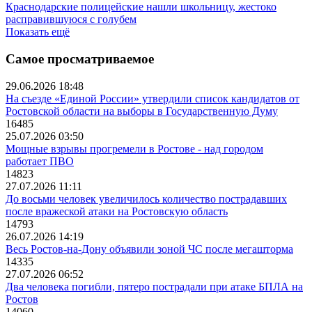
Краснодарские полицейские нашли школьницу, жестоко
расправившуюся с голубем
Показать ещё
Самое просматриваемое
29.06.2026 18:48
На съезде «Единой России» утвердили список кандидатов от
Ростовской области на выборы в Государственную Думу
16485
25.07.2026 03:50
Мощные взрывы прогремели в Ростове - над городом
работает ПВО
14823
27.07.2026 11:11
До восьми человек увеличилось количество пострадавших
после вражеской атаки на Ростовскую область
14793
26.07.2026 14:19
Весь Ростов-на-Дону объявили зоной ЧС после мегашторма
14335
27.07.2026 06:52
Два человека погибли, пятеро пострадали при атаке БПЛА на
Ростов
14060