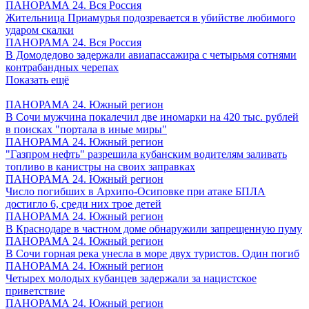
ПАНОРАМА 24. Вся Россия
Жительница Приамурья подозревается в убийстве любимого
ударом скалки
ПАНОРАМА 24. Вся Россия
В Домодедово задержали авиапассажира с четырьмя сотнями
контрабандных черепах
Показать ещё
ПАНОРАМА 24. Южный регион
В Сочи мужчина покалечил две иномарки на 420 тыс. рублей
в поисках "портала в иные миры"
ПАНОРАМА 24. Южный регион
"Газпром нефть" разрешила кубанским водителям заливать
топливо в канистры на своих заправках
ПАНОРАМА 24. Южный регион
Число погибших в Архипо-Осиповке при атаке БПЛА
достигло 6, среди них трое детей
ПАНОРАМА 24. Южный регион
В Краснодаре в частном доме обнаружили запрещенную пуму
ПАНОРАМА 24. Южный регион
В Сочи горная река унесла в море двух туристов. Один погиб
ПАНОРАМА 24. Южный регион
Четырех молодых кубанцев задержали за нацистское
приветствие
ПАНОРАМА 24. Южный регион