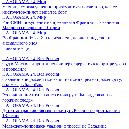
ПАНОРАМА 24. Мир
Ученица смогла успешно приземлиться после того, как ее
инструктор-пилот выпал за борт
ПАНОРАМА 24. Мир
ИноСМИ: покушение на президента Франции Эмманюэля
Макрона совершено в Сирии
ПАНОРАМА 24. Мир
Во Франции более 2 тыс. человек умерли за неделю от
аномального зноя
Показать ещё
ПАНОРАМА 24. Вся Россия
Суд в Москве запретил пенсионерке держать в квартире удава
и крокодила
ПАНОРАМА 24. Вся Россия
Сахалинские рыбаки поймали полтонны редкой рыбы-фугу,
она же - рыба-собака
ПАНОРАМА 24. Вся Россия
Россиянин похитил в аптеке виагру и был задержан по
горячим следам
ПАНОРАМА 24. Вся Россия
Детей мигрантов обязали покинуть Россию по достижении
18-летия
ПАНОРАМА 24. Вся Россия
Медвежат-попрошаек удалили с трассы на Сахалине