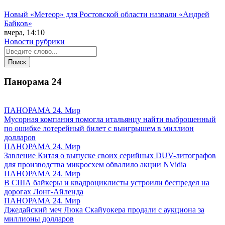
Новый «Метеор» для Ростовской области назвали «Андрей
Байков»
вчера, 14:10
Новости рубрики
Панорама
24
ПАНОРАМА 24. Мир
Мусорная компания помогла итальянцу найти выброшенный
по ошибке лотерейный билет с выигрышем в миллион
долларов
ПАНОРАМА 24. Мир
Завление Китая о выпуске своих серийных DUV-литографов
для производства микросхем обвалило акции NVidia
ПАНОРАМА 24. Мир
В США байкеры и квадроциклисты устроили беспредел на
дорогах Лонг-Айленда
ПАНОРАМА 24. Мир
Джедайский меч Люка Скайуокера продали с аукциона за
миллионы долларов