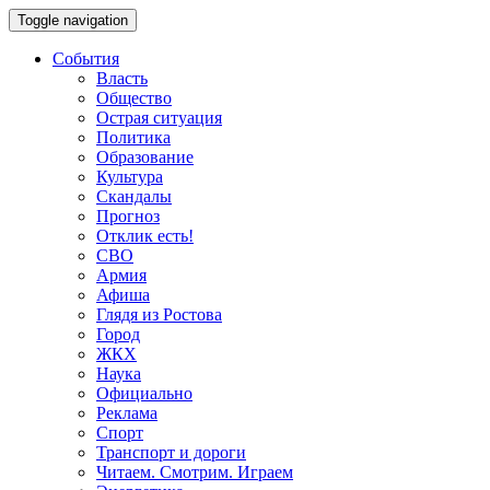
Toggle navigation
События
Власть
Общество
Острая ситуация
Политика
Образование
Культура
Скандалы
Прогноз
Отклик есть!
СВО
Армия
Афиша
Глядя из Ростова
Город
ЖКХ
Наука
Официально
Реклама
Спорт
Транспорт и дороги
Читаем. Смотрим. Играем