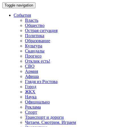
Toggle navigation
События
Власть
Общество
Острая ситуация
Политика
Образование
Культура
Скандалы
Прогноз
Отклик есть!
СВО
Армия
Афиша
Глядя из Ростова
Город
ЖКХ
Наука
Официально
Реклама
Спорт
Транспорт и дороги
Читаем. Смотрим. Играем