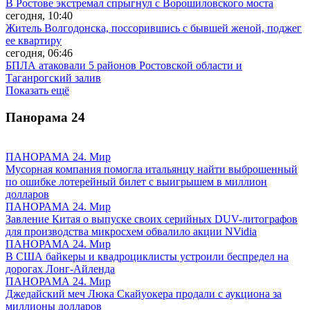
В Ростове экстремал спрыгнул с Ворошиловского моста
сегодня, 10:40
Житель Волгодонска, поссорившись с бывшей женой, поджег
ее квартиру
сегодня, 06:46
БПЛА атаковали 5 районов Ростовской области и
Таганрогский залив
Показать ещё
Панорама
24
ПАНОРАМА 24. Мир
Мусорная компания помогла итальянцу найти выброшенный
по ошибке лотерейный билет с выигрышем в миллион
долларов
ПАНОРАМА 24. Мир
Завление Китая о выпуске своих серийных DUV-литографов
для производства микросхем обвалило акции NVidia
ПАНОРАМА 24. Мир
В США байкеры и квадроциклисты устроили беспредел на
дорогах Лонг-Айленда
ПАНОРАМА 24. Мир
Джедайский меч Люка Скайуокера продали с аукциона за
миллионы долларов