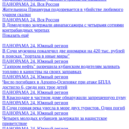
ПАНОРАМА 24. Вся Россия
Жительница Приамурья подозревается в убийстве любимого
ударом скалки
ПАНОРАМА 24. Вся Россия
В Домодедово задержали авиапассажира с четырьмя сотнями
контрабандных черепах
Показать ещё
ПАНОРАМА 24. Южный регион
В Сочи мужчина покалечил две иномарки на 420 тыс. рублей
в поисках "портала в иные миры"
ПАНОРАМА 24. Южный регион
"Газпром нефть" разрешила кубанским водителям заливать
топливо в канистры на своих заправках
ПАНОРАМА 24. Южный регион
Число погибших в Архипо-Осиповке при атаке БПЛА
достигло 6, среди них трое детей
ПАНОРАМА 24. Южный регион
В Краснодаре в частном доме обнаружили запрещенную пуму
ПАНОРАМА 24. Южный регион
В Сочи горная река унесла в море двух туристов. Один погиб
ПАНОРАМА 24. Южный регион
Четырех молодых кубанцев задержали за нацистское
приветствие
ПАНОРАМА 24. Южный регион