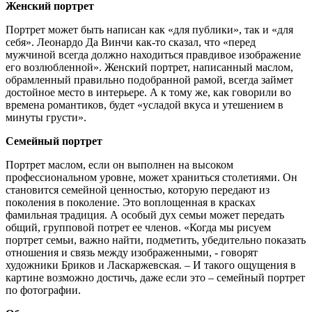
Женский портрет
Портрет может быть написан как «для публики», так и «для
себя». Леонардо Да Винчи как-то сказал, что «перед
мужчиной всегда должно находиться правдивое изображение
его возлюбленной». Женский портрет, написанный маслом,
обрамленный правильно подобранной рамой, всегда займет
достойное место в интерьере. А к тому же, как говорили во
времена романтиков, будет «усладой вкуса и утешением в
минуты грусти».
Семейный портрет
Портрет маслом, если он выполнен на высоком
профессиональном уровне, может храниться столетиями. Он
становится семейной ценностью, которую передают из
поколения в поколение. Это воплощенная в красках
фамильная традиция. А особый дух семьи может передать
общий, групповой потрет ее членов. «Когда мы рисуем
портрет семьи, важно найти, подметить, убедительно показать
отношения и связь между изображенными, - говорят
художники Бриков и Ласкаржевская. – И такого ощущения в
картине возможно достичь, даже если это – семейный портрет
по фотографии.