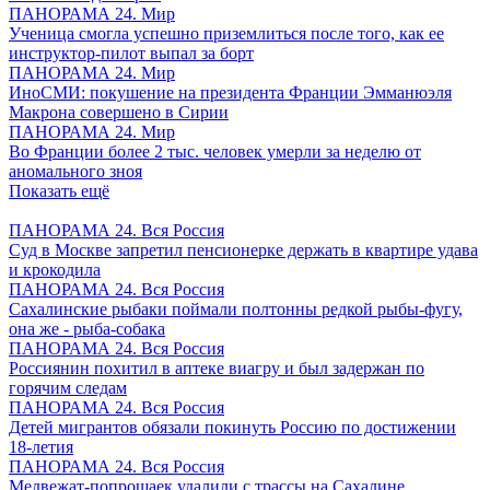
ПАНОРАМА 24. Мир
Ученица смогла успешно приземлиться после того, как ее
инструктор-пилот выпал за борт
ПАНОРАМА 24. Мир
ИноСМИ: покушение на президента Франции Эмманюэля
Макрона совершено в Сирии
ПАНОРАМА 24. Мир
Во Франции более 2 тыс. человек умерли за неделю от
аномального зноя
Показать ещё
ПАНОРАМА 24. Вся Россия
Суд в Москве запретил пенсионерке держать в квартире удава
и крокодила
ПАНОРАМА 24. Вся Россия
Сахалинские рыбаки поймали полтонны редкой рыбы-фугу,
она же - рыба-собака
ПАНОРАМА 24. Вся Россия
Россиянин похитил в аптеке виагру и был задержан по
горячим следам
ПАНОРАМА 24. Вся Россия
Детей мигрантов обязали покинуть Россию по достижении
18-летия
ПАНОРАМА 24. Вся Россия
Медвежат-попрошаек удалили с трассы на Сахалине