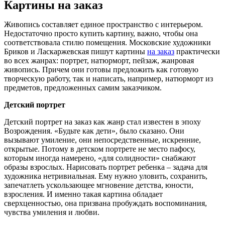
Картины на заказ
Живопись составляет единое пространство с интерьером.
Недостаточно просто купить картину, важно, чтобы она
соответствовала стилю помещения. Московские художники
Бриков и Ласкаржевская пишут картины
на заказ
практически
во всех жанрах: портрет, натюрморт, пейзаж, жанровая
живопись. Причем они готовы предложить как готовую
творческую работу, так и написать, например, натюрморт из
предметов, предложенных самим заказчиком.
Детский портрет
Детский портрет на заказ как жанр стал известен в эпоху
Возрождения. «Будьте как дети», было сказано. Они
вызывают умиление, они непосредственные, искренние,
открытые. Потому в детском портрете не место пафосу,
которым иногда намерено, «для солидности» снабжают
образы взрослых. Нарисовать портрет ребенка – задача для
художника нетривиальная. Ему нужно уловить, сохранить,
запечатлеть ускользающее мгновение детства, юности,
взросления. И именно такая картина обладает
сверхценностью, она призвана пробуждать воспоминания,
чувства умиления и любви.