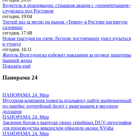
Водитель в реанимации: страшная авария с «перевёртышем»
случилась под Ростовом
сегодня, 19:04
Третий раз за месяц на рынок «Темер» в Ростове нагрянули
силовики
сегодня, 17:48
Новая трагедия на озере Лесном: ростовчанин ушел купаться
и утонул
сегодня, 16:11
Житель Волгодонска избежит наказания за поджог квартиры
бывшей жены
Показать ещё
Панорама
24
ПАНОРАМА 24. Мир
Мусорная компания помогла итальянцу найти выброшенный
по ошибке лотерейный билет с выигрышем в миллион
долларов
ПАНОРАМА 24. Мир
Завление Китая о выпуске своих серийных DUV-литографов
для производства микросхем обвалило акции NVidia
ПАНОРАМА 24. Мир