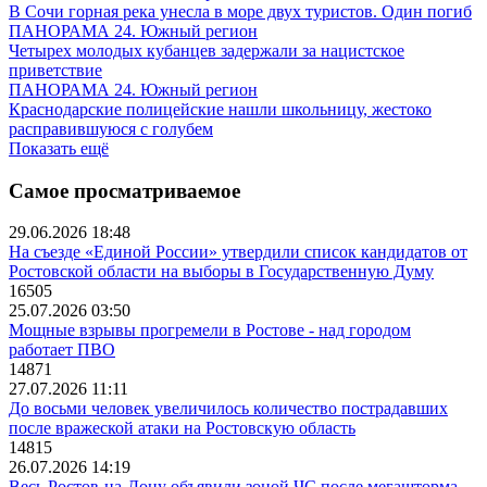
В Сочи горная река унесла в море двух туристов. Один погиб
ПАНОРАМА 24. Южный регион
Четырех молодых кубанцев задержали за нацистское
приветствие
ПАНОРАМА 24. Южный регион
Краснодарские полицейские нашли школьницу, жестоко
расправившуюся с голубем
Показать ещё
Самое просматриваемое
29.06.2026 18:48
На съезде «Единой России» утвердили список кандидатов от
Ростовской области на выборы в Государственную Думу
16505
25.07.2026 03:50
Мощные взрывы прогремели в Ростове - над городом
работает ПВО
14871
27.07.2026 11:11
До восьми человек увеличилось количество пострадавших
после вражеской атаки на Ростовскую область
14815
26.07.2026 14:19
Весь Ростов-на-Дону объявили зоной ЧС после мегашторма