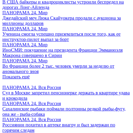
В США байкеры и квадроциклисты устроили беспредел на
дорогах Лонг-Айленда
ПАНОРАМА 24. Мир
Джедайский меч Люка Скайуокера продали с аукциона за
миллионы долларов
ПАНОРАМА 24. Мир
Ученица смогла успешно приземлиться после того, как ее
инструктор-пилот выпал за борт
ПАНОРАМА 24. Мир
ИноСМИ: покушение на президента Франции Эмманюэля
Макрона совершено в Сирии
ПАНОРАМА 24. Мир
Во Франции более 2 тыс. человек умерли за неделю от
аномального зноя
Показать ещё
ПАНОРАМА 24. Вся Россия
Суд в Москве запретил пенсионерке держать в квартире удава
и крокодила
ПАНОРАМА 24. Вся Россия
Сахалинские рыбаки поймали полтонны редкой рыбы-фугу,
она же - рыба-собака
ПАНОРАМА 24. Вся Россия
Россиянин похитил в аптеке виагру и был задержан по
горячим следам