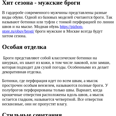
Хит сезона - мужские броги
В гардеробе современного мужчины представлены разные
виды обуви. Одной из базовых моделей считаются броги. Так
называют ботинки или туфли с тонкой перфорацией по линии
швов и на мыске. Модная обувь
https://pizhon-
store.ru/obuv/brogi/
броги мужские в Москве всегда будут
хитом сезона.
Особая отделка
Броги представляют собой классические ботинки на
шнурках, их шьют из кожи, в том числе лаковой, или замши,
которая подходит для сухой погоды. Особенными их делает
декоративная отделка.
Ботинки, где перфорация идет по всем швам, а мысок
прострочен особым вензелем, называются полные броги. У
полуброгов перфорированы только швы. Вариант, когда
крошечные отверстия расположены вдоль швов, а мысок
остается гладким, называется четвертной. Все отверстия
несквозные, они не пропустят влагу.
Стильные сочетания