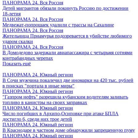
ПАНОРАМА 24. Вся Россия
Детей мигрантов обязали покинуть Россию по достижении
18-летия
ПАНОРАМА 24. Вся Россия
Медвежат-попрошаек удалили с трассы на Сахалине
ПАНОРАМА 24. Вся Россия
Жительница Приамурья подозревается в убийстве любимого
ударом скалки
ПАНОРАМА 24. Вся Россия
В Домодедово задержали авиапассажира с четырьмя сотнями
контрабандных черепах
Показать ещё
ПАНОРАМА 24. Южный регион
В Сочи мужчина покалечил две иномарки на 420 тыс. рублей
в поисках "портала в иные миры"
ПАНОРАМА 24. Южный регион
"Газпром нефть" разрешила кубанским водителям заливать
топливо в канистры на своих заправках
ПАНОРАМА 24. Южный регион
Число погибших в Архипо-Осиповке при атаке БПЛА
достигло 6, среди них трое детей
ПАНОРАМА 24. Южный регион
В Краснодаре в частном доме обнаружили запрещенную пуму
ПАНОРАМА 24. Южный регион