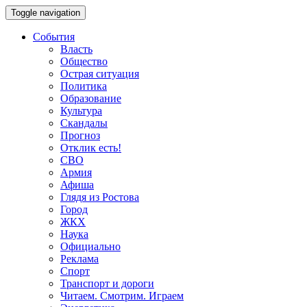
Toggle navigation
События
Власть
Общество
Острая ситуация
Политика
Образование
Культура
Скандалы
Прогноз
Отклик есть!
СВО
Армия
Афиша
Глядя из Ростова
Город
ЖКХ
Наука
Официально
Реклама
Спорт
Транспорт и дороги
Читаем. Смотрим. Играем