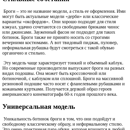
Броги – это не название модели, а стиль ее оформления. Ими
могут быть актуальные модели «дерби» или классические
варианты «оксфордов». Они хорошо подходят для стиля
кэжуал, удачно сочетаются со свободными брюками чинос
или джинсами. Зауженный фасон не подходит для таких
ботинок. Броги также не принято носить со строгими
вечерними костюмами. А вот твидовый пиджак, пуловер,
неформальная рубашка будут смотреться с такой обувью
органично и стильно.
Эту модель чаще характеризует тонкий и объемный каблук.
Но современные производители выпускают броги на разных
видах подошвы. Она может быть кроссовочной или
ботиночной, с каблуком или сплошной. Броги на массивной
резиновой подошве часто носят с фланелевыми рубашками и
кожаными куртками. Получается дерзкий образ героев
американского кинематографа 60-х годов прошлого века.
Универсальная модель
Уникальность ботинок броги в том, что они подойдут и
свободному классическому образу, и неформальному стилю.
Это очень практичная пара обуви, которая впишется в любой