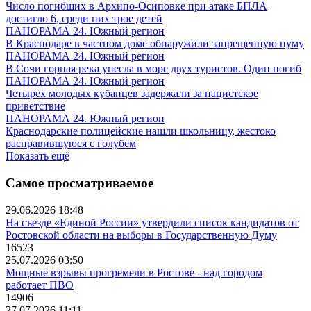
Число погибших в Архипо-Осиповке при атаке БПЛА
достигло 6, среди них трое детей
ПАНОРАМА 24. Южный регион
В Краснодаре в частном доме обнаружили запрещенную пуму
ПАНОРАМА 24. Южный регион
В Сочи горная река унесла в море двух туристов. Один погиб
ПАНОРАМА 24. Южный регион
Четырех молодых кубанцев задержали за нацистское
приветствие
ПАНОРАМА 24. Южный регион
Краснодарские полицейские нашли школьницу, жестоко
расправившуюся с голубем
Показать ещё
Самое просматриваемое
29.06.2026 18:48
На съезде «Единой России» утвердили список кандидатов от
Ростовской области на выборы в Государственную Думу
16523
25.07.2026 03:50
Мощные взрывы прогремели в Ростове - над городом
работает ПВО
14906
27.07.2026 11:11