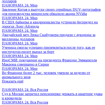
долларов
ПАНОРАМА 24. Мир
Завление Китая о выпуске своих серийных DUV-литографов
для производства микросхем обвалило акции NVidia
ПАНОРАМА 24. Мир
В США байкеры и квадроциклисты устроили беспредел на
дорогах Лонг-Айленда
ПАНОРАМА 24. Мир
Джедайский меч Люка Скайуокера продали с аукциона за
миллионы долларов
ПАНОРАМА 24. Мир
Ученица смогла успешно приземлиться после того, как ее
инструктор-пилот выпал за борт
ПАНОРАМА 24. Мир
ИноСМИ: покушение на президента Франции Эмманюэля
Макрона совершено в Сирии
ПАНОРАМА 24. Мир
Во Франции более 2 тыс. человек умерли за неделю от
аномального зноя
Показать ещё
ПАНОРАМА 24. Вся Россия
Суд в Москве запретил пенсионерке держать в квартире удава
и крокодила
ПАНОРАМА 24. Вся Россия