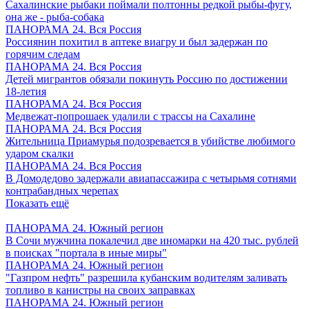
Сахалинские рыбаки поймали полтонны редкой рыбы-фугу,
она же - рыба-собака
ПАНОРАМА 24. Вся Россия
Россиянин похитил в аптеке виагру и был задержан по
горячим следам
ПАНОРАМА 24. Вся Россия
Детей мигрантов обязали покинуть Россию по достижении
18-летия
ПАНОРАМА 24. Вся Россия
Медвежат-попрошаек удалили с трассы на Сахалине
ПАНОРАМА 24. Вся Россия
Жительница Приамурья подозревается в убийстве любимого
ударом скалки
ПАНОРАМА 24. Вся Россия
В Домодедово задержали авиапассажира с четырьмя сотнями
контрабандных черепах
Показать ещё
ПАНОРАМА 24. Южный регион
В Сочи мужчина покалечил две иномарки на 420 тыс. рублей
в поисках "портала в иные миры"
ПАНОРАМА 24. Южный регион
"Газпром нефть" разрешила кубанским водителям заливать
топливо в канистры на своих заправках
ПАНОРАМА 24. Южный регион