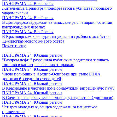
ПАНОРАМА 24. Вся Россия
Жительница Приамурья подозревается в убийстве любимого
ударом скалки
ПАНОРАМА 24. Вся Россия
В Домодедово задержали авиапассажира с четырьмя сотнями
контрабандных черепах
ПАНОРАМА 24. Вся Россия
В Красноярском крае туристы украли из рыбного хозяйства
12-килограммового живого осетра
Показать ещё
ПАНОРАМА 24. Южный регион
"Газпром нефть" разрешила кубанским водителям заливать
топливо в канистры на своих заправках
ПАНОРАМА 24. Южный регион
Число погибших в Архипо-Осиповке при атаке БПЛА
достигло 6, среди них трое детей
ПАНОРАМА 24. Южный регион
В Краснодаре в частном доме обнаружили запрещенную пуму
ПАНОРАМА 24. Южный регион
В Сочи горная река унесла в море двух туристов. Один погиб
ПАНОРАМА 24. Южный регион
Четырех молодых кубанцев задержали за нацистское
приветствие
ПАНОРАМА 24. Южный регион