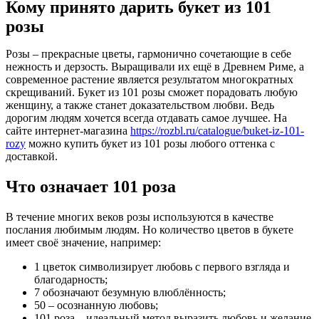
Кому принято дарить букет из 101
розы
Розы – прекрасные цветы, гармонично сочетающие в себе
нежность и дерзость. Выращивали их ещё в Древнем Риме, а
современное растение является результатом многократных
скрещиваний. Букет из 101 розы сможет порадовать любую
женщину, а также станет доказательством любви. Ведь
дорогим людям хочется всегда отдавать самое лучшее. На
сайте интернет-магазина
https://rozbl.ru/catalogue/buket-iz-101-
rozy
можно купить букет из 101 розы любого оттенка с
доставкой.
Что означает 101 роза
В течение многих веков розы используются в качестве
послания любимым людям. Но количество цветов в букете
имеет своё значение, например:
1 цветок символизирует любовь с первого взгляда и
благодарность;
7 обозначают безумную влюблённость;
50 – осознанную любовь;
101 роза – идеальный метод выразить любовь и желание