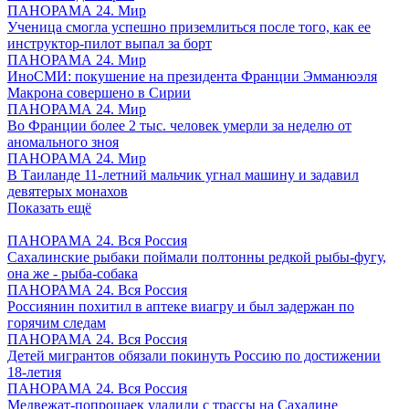
ПАНОРАМА 24. Мир
Ученица смогла успешно приземлиться после того, как ее
инструктор-пилот выпал за борт
ПАНОРАМА 24. Мир
ИноСМИ: покушение на президента Франции Эмманюэля
Макрона совершено в Сирии
ПАНОРАМА 24. Мир
Во Франции более 2 тыс. человек умерли за неделю от
аномального зноя
ПАНОРАМА 24. Мир
В Таиланде 11-летний мальчик угнал машину и задавил
девятерых монахов
Показать ещё
ПАНОРАМА 24. Вся Россия
Сахалинские рыбаки поймали полтонны редкой рыбы-фугу,
она же - рыба-собака
ПАНОРАМА 24. Вся Россия
Россиянин похитил в аптеке виагру и был задержан по
горячим следам
ПАНОРАМА 24. Вся Россия
Детей мигрантов обязали покинуть Россию по достижении
18-летия
ПАНОРАМА 24. Вся Россия
Медвежат-попрошаек удалили с трассы на Сахалине