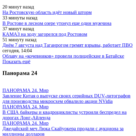
20 минут назад
На Ростовскую область идёт новый шторм
33 минуты назад
В Ростове в лесном озере утонул еще один мужчина
37 минут назад
КАМАЗ на ходу загорелся под Ростовом
51 минуту назад
Днём 7 августа над Таганрогом гремят взрывы, работает ПВО
сегодня, 14:04
Облаву на «кочевников» провели полицейские в Батайске
Показать ещё
Панорама
24
ПАНОРАМА 24. Мир
Завление Китая о выпуске своих серийных DUV-литографов
для производства микросхем обвалило акции NVidia
ПАНОРАМА 24. Мир
В США байкеры и квадроциклисты устроили беспредел на
дорогах Лонг-Айленда
ПАНОРАМА 24. Мир
Джедайский меч Люка Скайуокера продали с аукциона за
миллионы долларов